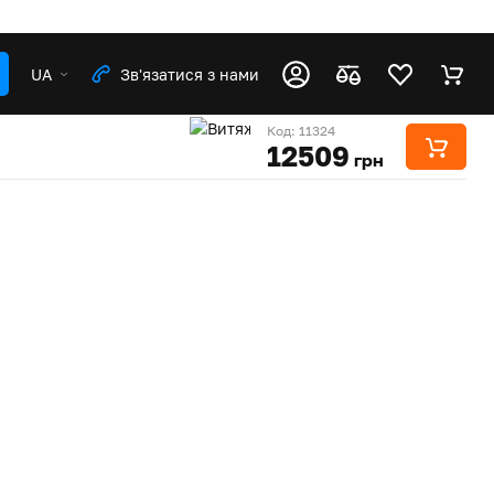
UA
Зв'язатися з нами
Код: 11324
12509
грн