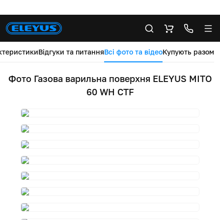
ктеристики
Відгуки та питання
Всі фото та відео
Купують разом
Фото Газова варильна поверхня ELEYUS MITO
60 WH CTF