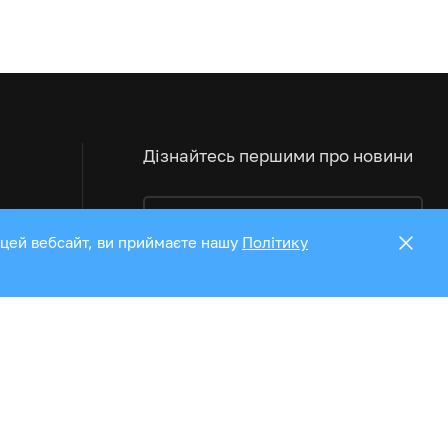
Дізнайтесь першими про новини
 цей вебсайт, ви приймаєте нашу
Політику
Ми у соц мережах:
Приймаємо до оплати
1
4