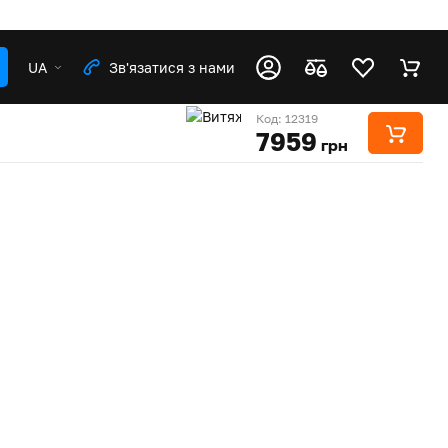
UA
Зв'язатися з нами
Код: 12319
7959
грн