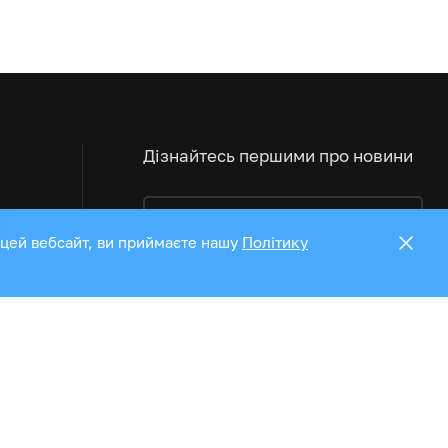
Дізнайтесь першими про новини
 цей вебсайт, ви приймаєте нашу
Політику
Ми у соц мережах:
Приймаємо до оплати
1
4