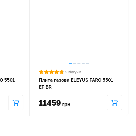
9
відгуків
O 5501
Плита газова ELEYUS FARO 5501
EF BR
11459
грн