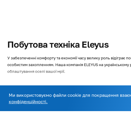
Побутова техніка Eleyus
У забезпеченні комфорту та економії часу велику роль відіграє п
особистим захопленням. Наша компанія ELEYUS на українському р
облаштування оселі вашої мрії.
Що таке побутова техніка та її роль у 
Читати повністю
Ми використовуємо файли cookie для покращення взаємо
Побутова техніка — це електричні та механічні пристрої, які вик
конфіденційності.
приготування їжі;
прибирання;
зберігання продуктів;