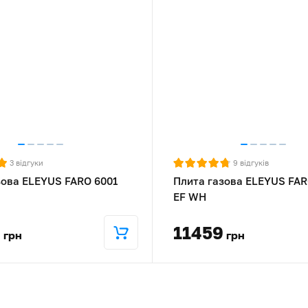
3
відгуки
9
відгуків
зова ELEYUS FARO 6001
Плита газова ELEYUS FAR
EF WH
9
11459
грн
грн