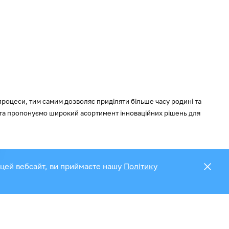
 процеси, тим самим дозволяє приділяти більше часу родині та
і та пропонуємо широкий асортимент інноваційних рішень для
 цей вебсайт, ви приймаєте нашу
Політику