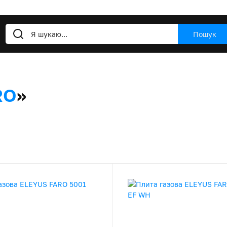
Пошук
RO
»