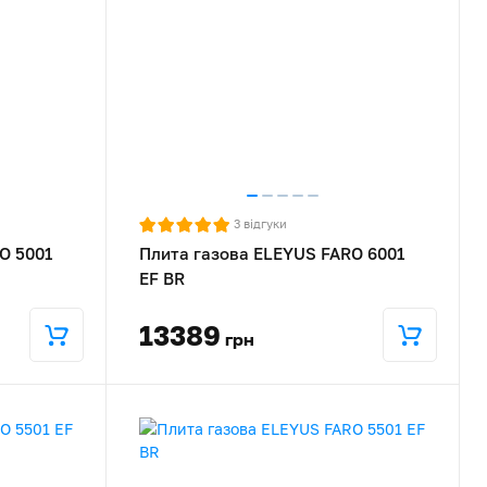
3
відгуки
O 5001
Плита газова ELEYUS FARO 6001
EF BR
13389
грн