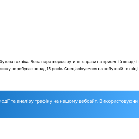
обутова техніка. Вона перетворює рутинні справи на приємні й швидкі
инку перебуває понад 15 років. Спеціалізуємося на побутовій техніц
сучасному домі
дії та аналізу трафіку на нашому вебсайт. Використовуючи
ористовуються для виконання різноманітних домашніх завдань: