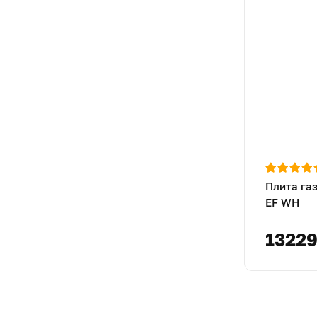
Плита га
EF WH
1322