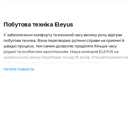
Побутова техніка Eleyus
У забезпеченні комфорту та економії часу велику роль відіграє
побутова техніка. Вона перетворює рутинні справи на приємні й
швидкі процеси, тим самим дозволяє приділяти більше часу
родині та особистим захопленням. Наша компанія ELEYUS на
українському ринку перебуває понад 15 років. Спеціалізуємося на
побутовій техніці та пропонуємо широкий асортимент
інноваційних рішень для облаштування оселі вашої мрії.
Читати повністю
Що таке побутова техніка та її роль у сучасному
домі
Побутова техніка — це електричні та механічні пристрої, які
використовуються для виконання різноманітних домашніх
завдань:
приготування їжі;
прибирання;