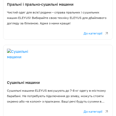
Пральні і прально-сушильні машини
Чистий одяг для всієї родини – справа пральних і сушильних
машин ELEYUS! Вибирайте свою техніку ELEYUS для дбайливого
догляду за білизною. Адже з нами краще!
До категорії
Сушильні машини
Сушильні машини ELEYUS висушують до 7-8 кг одягу в місткому
барабані. Не потребують підключення до зливу, можуть стояти
окремо або «в колоні» з пралками. Ваші речі будуть сухими в
будь-яку пору року, за будь-якої погоди.
До категорії