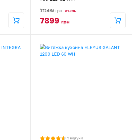
11509
грн
-31.3%
7899
грн
5
відгуків