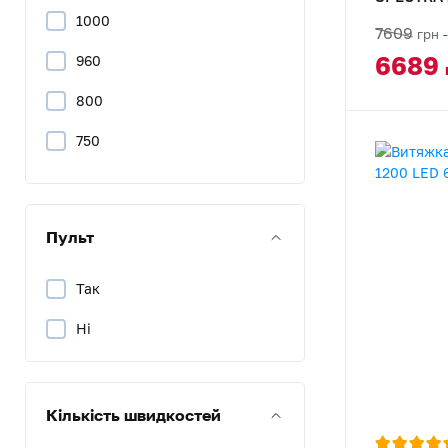
1000
7609
грн
950
6689
960
776
800
1015
750
250
700
155
560
Пульт
244
470
930
Так
380
1035
Ні
1045
260
Кількість швидкостей
815