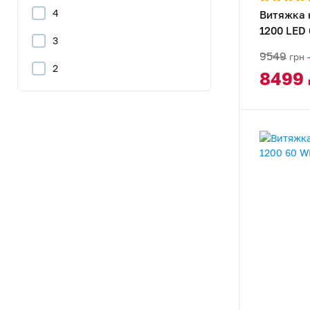
4
Витяжка 
1107
1200 LED
3
182
9549
грн
2
8499
835
1130
177
1280
708
965
156
940
255