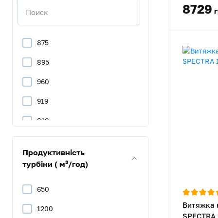
8729
875
895
960
919
810
181
Продуктивність
178
турбіни ( м³/год)
1006
650
1400
Витяжка 
1200
SPECTRA 
955