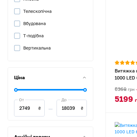
Телескопічна
Вбудована
Т-подібна
Вертикальна
Рустикальна
Витяжка 
Ціна
1000 LED
6369
грн
5199
От
До
—
₴
₴
Акційні товари