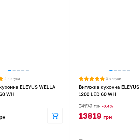
4
відгуки
3
відгуки
кухонна ELEYUS WELLA
Витяжка кухонна ELEYUS
 60 WH
1200 LED 60 WH
14779
грн
-6.4%
13819
рн
грн