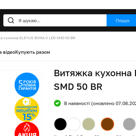
Пошук
а кухонна ELEYUS BONA ІІ LED SMD 50 BR
а відео
Купують разом
Витяжка кухонна 
SMD 50 BR
В наявності (оновлено 07.08.20