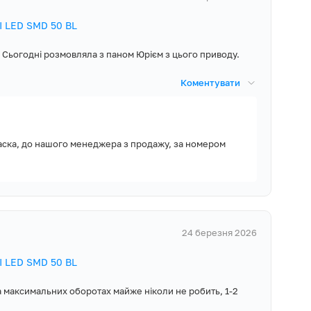
І LED SMD 50 BL
ну із 3 швидкостей
али готувати.
 Сьогодні розмовляла з паном Юрієм з цього приводу.
се більше –
Коментувати
оверхню, щоб
те сімейний
ласка, до нашого менеджера з продажу, за номером
тмосферу в кухні!
, Гарантійний
рібні сторонні
лапан, Монтажні
го достатньо
24 березня 2026
І LED SMD 50 BL
хонної техніки,
а максимальних оборотах майже ніколи не робить, 1-2
року і доступну