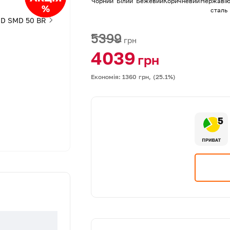
Чорний
Білий
Бежевий
Коричневий
Нержавію
сталь
5399
грн
4039
грн
Економія: 1360
грн,
(25.1%)
5