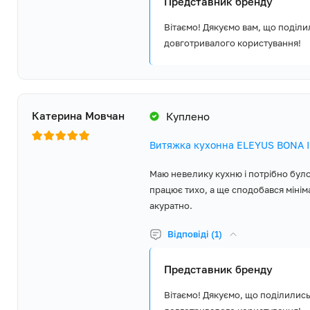
Представник бренду
Вітаємо! Дякуємо вам, що поділ
довготривалого користування!
Катерина Мовчан
Куплено
Витяжка кухонна ELEYUS BONA IІ
Маю невелику кухню і потрібно було
працює тихо, а ще сподобався мінім
акуратно.
Відповіді (1)
Представник бренду
Вітаємо! Дякуємо, що поділилис