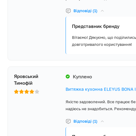
мережу сервісних центрів у кожному регіоні України.
Відповіді (1)
Представник бренду
Вітаємо! Дякуємо, що поділилис
довготривалого користування!
Яровський
Куплено
Тимофій
Витяжка кухонна ELEYUS BONA І
Якістю задоволений. Все працює без
надіюсь не знадобиться. Рекоменду
Відповіді (1)