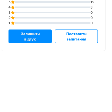
5
12
4
3
3
0
2
0
1
0
Залишити
Поставити
відгук
запитання