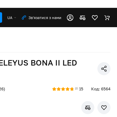
UA
Зв'язатися з нами
ELEYUS BONA ІІ LED
26)
15
Код: 6564