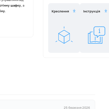
астінну шафку
, а
іну.
Креслення
Інструкція
ною
ею до 12 м²
від
ції
– зверху
варіант
ири чи будинку.
і відсутня?
щенням повітря без
а вугільними
ециркуляції.
25 березня 2026