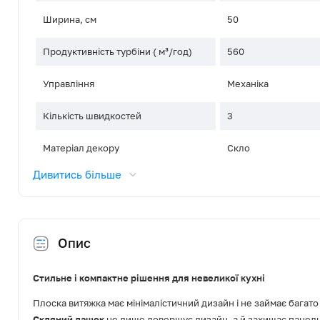
Ширина, см
50
Продуктивність турбіни ( м³/год)
560
Управління
Механіка
Кількість швидкостей
3
Матеріал декору
Скло
Дивитись більше
Тип освітлення
LED
Освітлення, Вт
2x3
Опис
Діаметр повітропроводу, мм
120
Режим роботи
Відведення / Рецир
Стильне і компактне рішення для невеликої кухні
Плоска витяжка має мінімалістичний дизайн і не займає багато 
Фільтр жировий
Алюмінієвий
Скляний дашок
не лише довершує дизайн, а й захищає панель