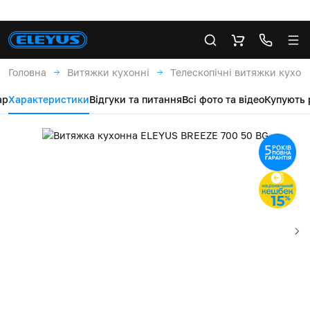
Головна
Витяжки кухонні
Телескопічні витяжки кухон
ар
Характеристики
Відгуки та питання
Всі фото та відео
Купують 