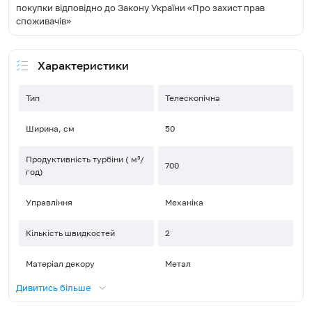
покупки відповідно до Закону України «Про захист прав
споживачів»
Характеристики
Тип
Телескопічна
Ширина, см
50
Продуктивність турбіни ( м³/
700
год)
Управління
Механіка
Кількість швидкостей
2
Матеріал декору
Метал
Дивитись більше
Тип освітлення
Галоген