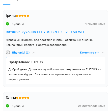
Витяжка, Інструкція,
Гарантійний талон,
Ірина
Зворотний клапан, Монтажні
Комплект постачання
гвинти, Пластмасовий
4 грудня 2025
Куплено
перехідник патрубка з Ø150
мм на Ø120 мм
Витяжка кухонна ELEYUS BREEZE 700 50 WH
Люблю мінімалізм, без десятків кнопок, стриманий дизайн,
компактний корпус. Роботою задоволена
Відповіді (1)
Коментувати
Представник ELEYUS
Добрий день. Дякуємо, що обрали кухонну витяжку ELEYUS та
залишили відгук. Бажаємо вам приємного та тривалого
користування.
Ганна
25 листопада 2025
Куплено