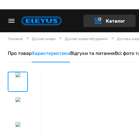
Каталог
Головна
Духові шафи
Духові шафи вбудовані
Духова шаф
Про товар
Характеристики
Відгуки та питання
Всі фото т