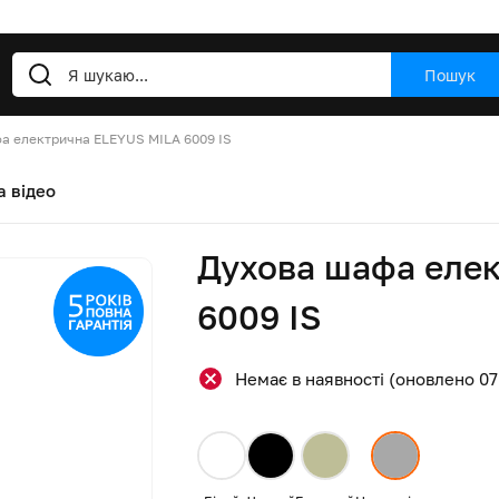
Пошук
а електрична ELEYUS MILA 6009 IS
а відео
Духова шафа еле
6009 IS
Немає в наявності (оновлено 07