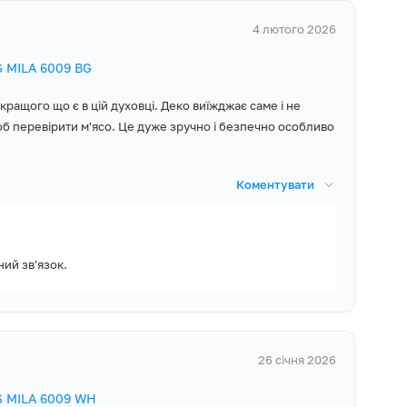
4 лютого 2026
ля насиченого дня
 MILA 6009 BG
ає? Помістіть
ю встановленого
кращого що є в цій духовці. Деко виїжджає саме і не
 стравою. Коли ж
об перевірити м'ясо. Це дуже зручно і безпечно особливо
ся в зазначений
ами.
Коментувати
ня духовки
гко вибрати
отім вони зручно
ий зв'язок.
ED-дисплей, адже
26 січня 2026
е вас не
ки, яку достатньо
S MILA 6009 WH
ко знімаються для