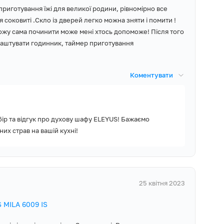
приготування їжі для великої родини, рівномірно все
я соковиті .Скло із дверей легко можна зняти і помити !
ожу сама починити може мені хтось допоможе! Після того
налаштувати годинник, таймер приготування
Коментувати
ір та відгук про духову шафу ELEYUS! Бажаємо
их страв на вашій кухні!
25 квітня 2023
 MILA 6009 IS