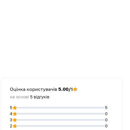
Оцінка користувачів
5.00/
5
на основі
5
відгуків
5
5
4
0
3
0
2
0