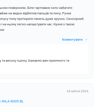
і можна мити
льною поверхнею. Біле гартоване скло набагато
йже не видно відбитків пальців та пилу. Ручки
рпусу тому протирати панель дуже зручно. Сенсорний
 і на ньому легко налаштувати час. Кухня з такою
ими кухонними
шою
ь корпусу
их меблів. А
Коментувати
внішнього скла в
 та високу оцінку. Бажаємо вам приємного та
копічні
ння
е деко (8 см),
ть духової шафи
ешітка для
рібно додатково
ення з вилкою,
ія, Гарантійний
14 квітня 2024
хонної техніки,
 MILA 6009 BL
року і доступну