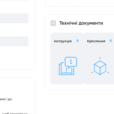
Технічні документи
Інструкція
Креслення
телескопічні
ми і до
, щоб стежити за