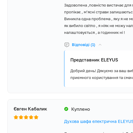
мережу сервісних центрів у кожному регіоні України.
Задоволена ,повністю вистачає для 
пропікає , мʼясні страви залишаютьс
Виникла одна проблема , яку я не м
як вибило світло , я ніяк не можу 
налаштовується , а годинник ні !
Відповіді (1)
Представник ELEYUS
Добрий день! Дякуємо за ваш виб
приємного користування та смачн
Євген Кабалик
Куплено
Духова шафа електрична ELEYUS