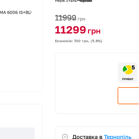
Нерж.сталь+Чорний
Чорний
11999
грн
11299
грн
Економія: 700
грн,
(5.8%)
5
Доставка в
Тернопіль