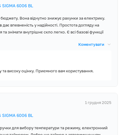
 SIGMA 6006 BL
кло, Таймер з
ки,
 бюджету. Вона відчутно знижує рахунки за електрику.
духовій шафі.
в дає впевненість у надійності. Простота догляду на
іть якщо
готувати
 та знімати внутрішнє скло легко. Є всі базові функції
лодження,
атура: 270 °С,
Коментувати
ням духовки,
щення
риль + конвекція
 страви.
 та високу оцінку. Приємного вам користування.
камера покрита
 очищення парою.
зручності у
1 грудня 2025
 SIGMA 6006 BL
ими кухонними
і ручки для вибору температури та режиму, електронний
ть корпусу
вання таймером. Добре що таймер з автовимкненням,