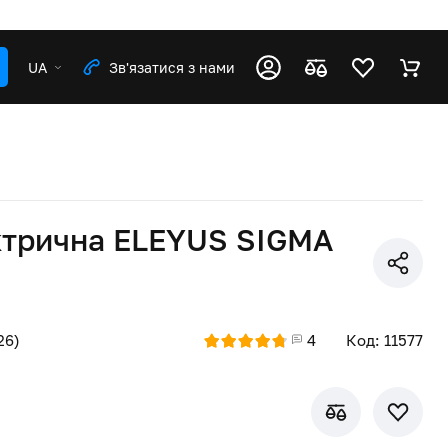
UA
Зв'язатися з нами
ктрична ELEYUS SIGMA
26)
4
Код: 11577