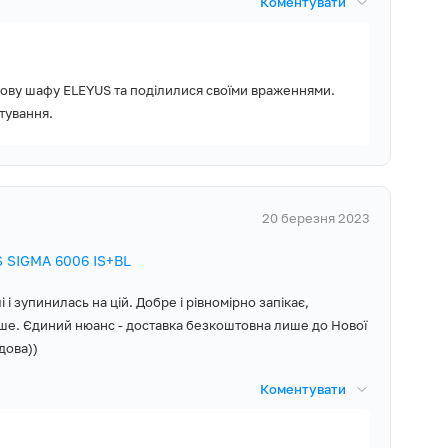
Коментувати
хонної техніки,
оступну мережу
хову шафу ELEYUS та поділилися своїми враженнями.
тування.
20 березня 2023
е деко (8 см),
 SIGMA 6006 IS+BL
ешітка для
ення з вилкою,
і зупинилась на цій. Добре і рівномірно запікає,
ія, Гарантійний
дше. Єдиний нюанс - доставка безкоштовна лише до Нової
дова))
Коментувати