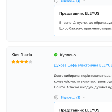
Відповіді (1)
Вага Нетто, кг
31,0
Компанія ELEYUS впевнена в якості та надійності вбудованої ку
Представник ELEYUS
тому надає 5 років повної гарантії виробника та забезпечує д
Вага Брутто, кг
33,0
сервісних центрів в Україні.
Вітаємо. Дякуємо, що обрали ду
Щиро бажаємо приємного корис
Країна виробник товару
Туреччина
Країна реєстрації бренду
Україна
Гарантія, місяців
60
Юля Гнатів
Куплено
Духова шафа, Глибок
Духова шафа електрична ELEYUS
Стандартне деко, Р
Комплект постачання
гриля, Кабель живл
Довго вибирала, порівнювала моделі 
Кріплення, Інструкц
талон
конвекцію часто включаю, гриль рі
Пошти. А так не шкодую, духовка чу
Відповіді (1)
Представник ELEYUS