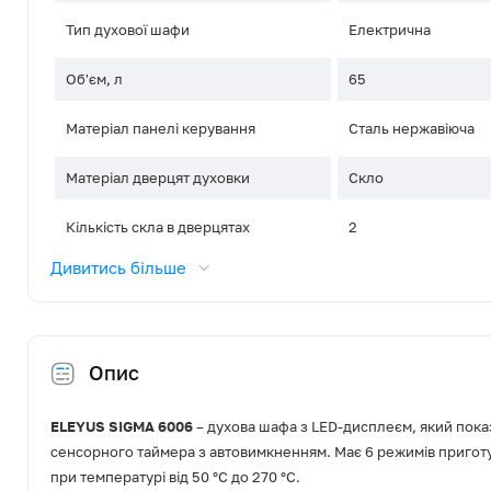
Тип духової шафи
Електрична
Об'єм, л
65
Матеріал панелі керування
Сталь нержавіюча
Матеріал дверцят духовки
Скло
Кількість скла в дверцятах
2
Дивитись більше
Управління
Механіка + сенсор
Дисплей
Так
Опис
Підсвітка
Так
Тип направляючих
Рельєфні
ELEYUS
SIGMA
6006
– духова шафа з LED‑дисплеєм, який пок
сенсорного таймера з автовимкненням. Має 6 режимів приготу
Кількість рівнів направляючих
5
при температурі від 50 °C до 270 °C.