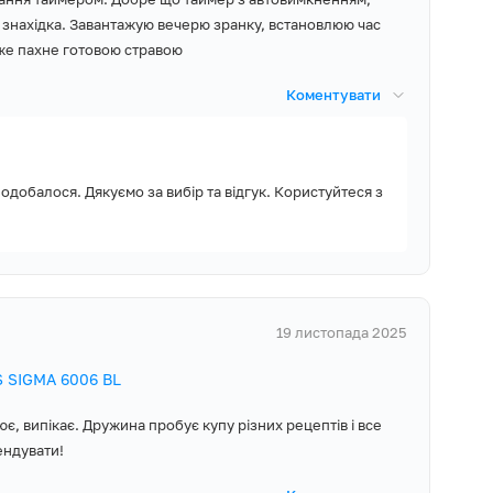
их меблів.
і знахідка. Завантажую вечерю зранку, встановлюю час
вже пахне готовою стравою
Коментувати
ії та економить
 кВт, тому вона
нення потрібної
одобалося. Дякуємо за вибір та відгук. Користуйтеся з
мплекті духової
ичайне – для
19 листопада 2025
тати простір і
 SIGMA 6006 BL
ю поверхнею чи
є, випікає. Дружина пробує купу різних рецептів і все
ти за випіканням
ендувати!