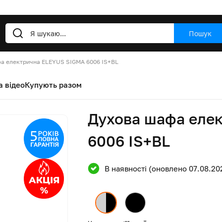
Пошук
а електрична ELEYUS SIGMA 6006 IS+BL
а відео
Купують разом
Духова шафа еле
6006 IS+BL
В наявності (оновлено 07.08.20