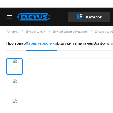
Каталог
Головна
Духові шафи
Духові шафи вбудовані
Духова шаф
Про товар
Характеристики
Відгуки та питання
Всі фото т