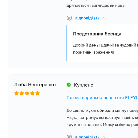
дряпається і виглядає як нова.
Відповіді (1)
Представник бренду
Добрий день! Вдячні за чудовий
позитивні враження!
Люба Нестеренко
Куплено
Газова варильна поверхня ELE
До світлої кухні обирали світлу пов
міцна, витримує всі каструлі навіть 
крутяться плавно. Можу сміливо ре
Відповіді (1)