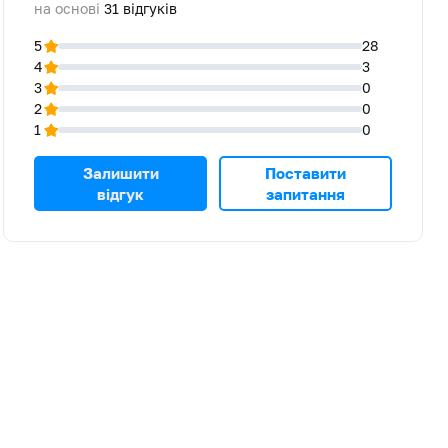
на основі
31
відгуків
5
28
4
3
3
0
2
0
1
0
Залишити
Поставити
відгук
запитання