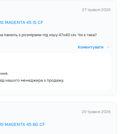
и під водою чи в
легкості та
27 травня 2026
US MAGENTA 45 IS CF
 панель з розмірами під нішу 47х40 см. Чи є така?
ки вже
зайвих турбот,
Коментувати
иків чи
ення.
як згасло полум'я
к від нашого менеджера з продажу.
 самостійно
 газу. Тож безпека
20 травня 2026
а? Обирати вам,
US MAGENTA 45 BG CF
набір жиклерів та