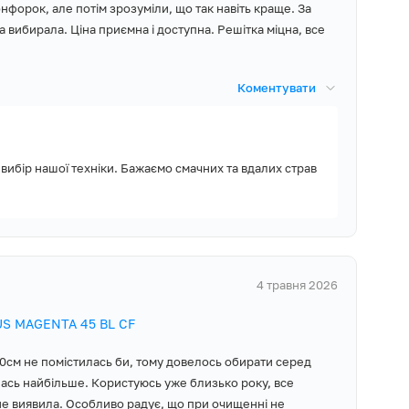
нфорок, але потім зрозуміли, що так навіть краще. За
 вибирала. Ціна приємна і доступна. Решітка міцна, все
хонної техніки,
року і доступну
Коментувати
 вибір нашої техніки. Бажаємо смачних та вдалих страв
, Монтажний
ивлення з
 комплект
ного газу,
4 травня 2026
уатації,
US MAGENTA 45 BL CF
0см не помістилась би, тому довелось обирати серед
алась найбільше. Користуюсь уже близько року, все
не виявила. Особливо радує, що при очищенні не