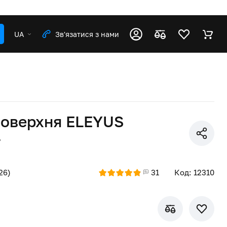
UA
Зв'язатися з нами
поверхня ELEYUS
F
26)
31
Код: 12310