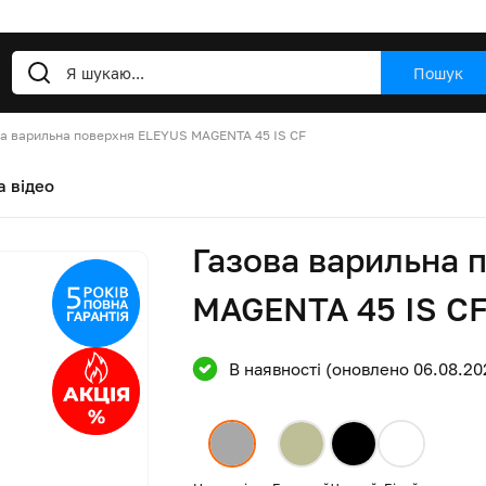
Пошук
а варильна поверхня ELEYUS MAGENTA 45 IS CF
а відео
Газова варильна 
MAGENTA 45 IS C
В наявності (оновлено 06.08.20