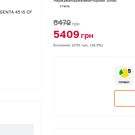
Нержавіюча
Бежевий
Чорний
Білий
сталь
6479
грн
5409
грн
Економія: 1070
грн,
(16.5%)
5