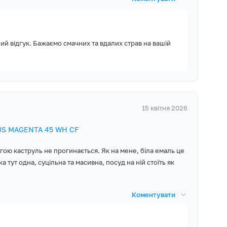
ий відгук. Бажаємо смачних та вдалих страв на вашій
15 квітня 2026
YUS MAGENTA 45 WH CF
гою каструль не прогинається. Як на мене, біла емаль це
 тут одна, суцільна та масивна, посуд на ній стоїть як
Коментувати