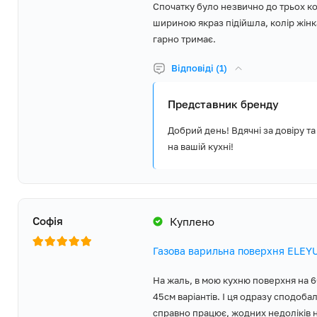
Спочатку було незвично до трьох ко
Вага Нетто, кг
7.21
5 років гарантії виробника
шириною якраз підійшла, колір жінка
гарно тримає.
Компанія ELEYUS впевнена в якості та надійності вбудованої ку
Вага Брутто, кг
8.1
тому надає 5 років повної гарантії виробника та забезпечує ши
Відповіді (1)
мережу сервісних центрів у кожному регіоні України.
Країна виробник товару
Туреччина
Представник бренду
Країна реєстрації бренду
Україна
Добрий день! Вдячні за довіру та
на вашій кухні!
Гарантія, місяців
60
Варильна поверхня
комплект, Кабель ж
вилкою, Додатковий
Комплект постачання
жиклерів для зрідже
Софія
Куплено
Керівництво з експл
Гарантійний талон
Газова варильна поверхня ELEY
На жаль, в мою кухню поверхня на 6
45см варіантів. І ця одразу сподоб
справно працює, жодних недоліків 