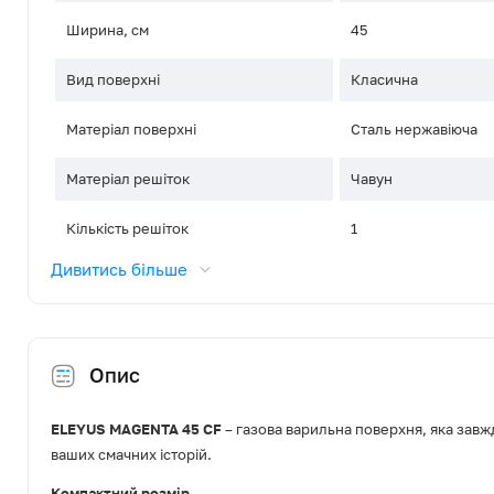
Ширина, см
45
Вид поверхні
Класична
Матеріал поверхні
Сталь нержавіюча
Матеріал решіток
Чавун
Кількість решіток
1
Дивитись більше
Управління
Поворотні перемика
Розташування панелі керування
Фронтальне, зміще
Опис
Газ-контроль
Так
Електропідпал
Автоматичний (в руч
ELEYUS MAGENTA 45 CF
– газова варильна поверхня, яка завж
ваших смачних історій.
Кількість конфорок
3
Компактний розмір