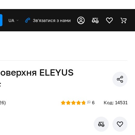
UA
Зв'язатися з нами
поверхня ELEYUS
F
26)
6
Код: 14531