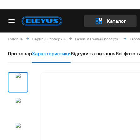
Каталог
Головна
Варильні поверхні
Газові варильні поверхні
Газо
Про товар
Характеристики
Відгуки та питання
Всі фото т