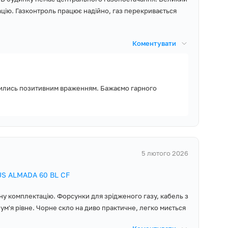
цію. Газконтроль працює надійно, газ перекривається
Коментувати
а? Обирати вам,
набір жиклерів та
лились позитивним враженням. Бажаємо гарного
хонної техніки,
, Монтажний
року і доступну
ивлення з
 комплект
5 лютого 2026
ного газу,
уатації,
US ALMADA 60 BL CF
у комплектацію. Форсунки для зрідженого газу, кабель з
ум'я рівне. Чорне скло на диво практичне, легко миється