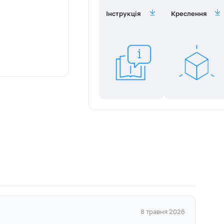
Інструкція
Креслення
ність 2500 Вт,
ва передня:
діаметр 55 мм;
міцності та
ть 1700 Вт,
рітих конфорок та
а задня:
ена для легкого
діаметр 75 мм
рмонійно
G20 20 mbar) /
30 30 mbar)
 в комплекті,
5 мм, Ручки
зручний для
якісного
и прості у
алу, Довжина
,0 м
ній машині.
8 травня 2026