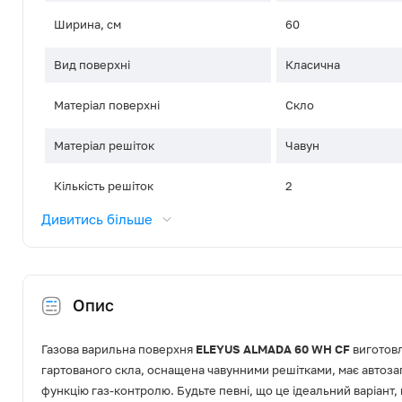
Ширина, см
60
Вид поверхні
Класична
Матеріал поверхні
Скло
Матеріал решіток
Чавун
Кількість решіток
2
Дивитись більше
Управління
Поворотні перемика
Розташування панелі керування
Фронтальне, зміще
Опис
Газ-контроль
Так
Електропідпал
Автоматичний (в руч
Газова варильна поверхня
ELEYUS ALMADA 60 WH CF
виготовл
гартованого скла, оснащена чавунними решітками, має автоза
Кількість конфорок
4
функцію газ-контролю. Будьте певні, що це ідеальний варіант,