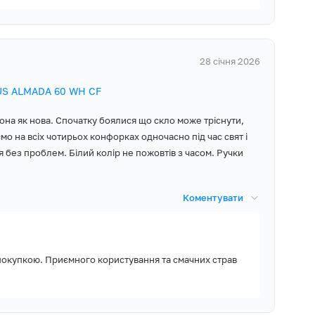
28 січня 2026
US ALMADA 60 WH CF
она як нова. Спочатку боялися що скло може тріснути,
мо на всіх чотирьох конфорках одночасно під час свят і
без проблем. Білий колір не пожовтів з часом. Ручки
Коментувати
 покупкою. Приємного користування та смачних страв