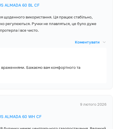
ькому вогні?
US ALMADA 60 BL CF
а конфорка:
ля щоденного використання. Ця працює стабільно,
потужністю 1,7
гко регулюються. Ручки не плавляться, це було дуже
протерла і все чисто.
Коментувати
ки вже
 зайвих турбот,
ь враженнями. Бажаємо вам комфортного та
иків чи
9 лютого 2026
м’я конфорки? Не
агують на зміну
US ALMADA 60 WH CF
 вашого дому під
. В будинку немає центрального газопостачання. Великий