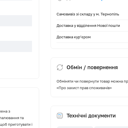
Самовивіз зі складу у м. Тернопіль
Доставка у відділення Нової пошти
Доставка кур’єром
Обмін / повернення
чі
Обміняти чи повернути товар можна про
не вправо
«Про захист прав споживачів»
ці)
ена з
Технічні документи
палювання та
 щоб приготувати і