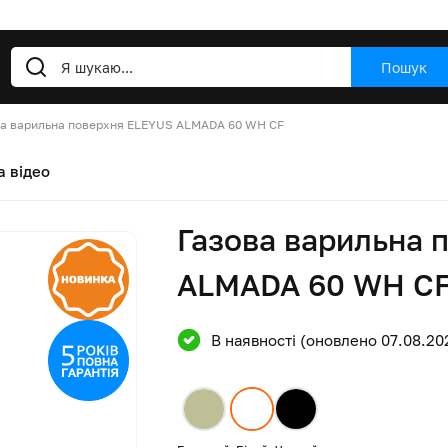
Пошук
ва варильна поверхня ELEYUS ALMADA 60 WH CF
а відео
Газова варильна 
ALMADA 60 WH C
В наявності (оновлено 07.08.20