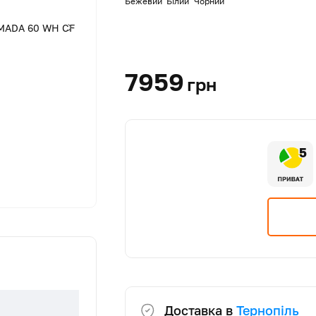
Бежевий
Білий
Чорний
7959
грн
5
Доставка в
Тернопіль