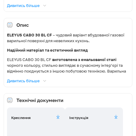
Дивитись більше
Управління
Поворотні перемикачі
Розташування панелі
Опис
Фронтальне, по центру
керування
ELEYUS CABO 30 BL CF
– чудовий варіант вбудованої газової
варильної поверхні для невеликих кухонь.
Газ-контроль
Так
Надійний матеріал та естетичний вигляд
Електропідпал
Автоматичний (в ручці)
ELEYUS CABO 30 BL CF
виготовлена з емальованої сталі
чорного кольору, стильно виглядає в сучасному інтер’єрі та
Кількість конфорок
2
відмінно поєднується з іншою побутовою технікою. Варильна
поверхня обладнана
міцною чавунною решіткою
, яку можна
Дивитись більше
Турбоконфорка
Ні
легко зняти та помити просто під водою або в посудомийній
машині.
Задня: потужність 2500 Вт,
Газові конфорки та поворотні перемикачі
Діаметр і потужність
Технічні документи
діаметр 100 мм; Передня:
конфорок
потужність 1000 Вт, діаметр
Дві газові конфорки – 2,5 кВт швидкої дії (задня), 1,0 кВт
55 мм
допоміжна (передня). Кожна з них регулюється поворотним
Креслення
Інструкція
перемикачем. Завдяки тому, що конфорка швидкої дії
Природний газ (NG G20 20
розміщена далі від панелі керування, перемикачі захищені від
Тип використовуваного газу
mbar) / зріджений газ (PG
нагрівання.
G30 30 mbar)