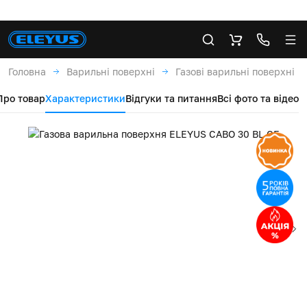
Головна
Варильні поверхні
Газові варильні поверхні
Про товар
Характеристики
Відгуки та питання
Всі фото та відео