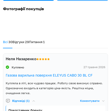
вбудовування ширина (Ш),
295
Фотографії покупців
мм
Розміри ніші для
60
вбудовування висота (В), мм
Розмір упаковки ширина
390
(Ш), мм
Всі
30
Відгуки
29
Питання
1
Розмір упаковки висота (В),
170
мм
Неля Назаренко
Об'єм упаковки, м³
0.038
27 травня 2026
Куплено
Газова варильна поверхня ELEYUS CABO 30 BL CF
Вага Нетто, кг
7
Купляла в літі, все чудово працює. Роботу свою виконує справно.
Вага Брутто, кг
9
Однозначно входить в категорію ціна-якість. Решітка міцна,
очищення легке.
Країна виробник товару
Туреччина
Відповіді (1)
Коментувати
Країна реєстрації бренду
Україна
Представник бренду