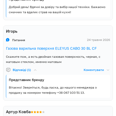
Добрий день! Вдячні за довіру та вибір нашої техніки. Бажаємо
Гарантія, місяців
60
смачних та вдалих страв на вашій кухні!
Варильна поверхня,
Монтажний комплект,
Кабель живлення з вилкою,
Игорь
Додатковий комплект
Комплект постачання
24 травня 2026
жиклерів для зрідженого
Питання
газу, Керівництво з
Газова варильна поверхня ELEYUS CABO 30 BL CF
експлуатації, Гарантійний
талон
Скажите пож, а есть двойная газовая поверхность, черная, с
матовым стеклом, именно матовым
Відповіді (1)
Коментувати
Представник бренду
Вітаємо! Зверніться, будь ласка, до нашого менеджера з
продажу за номером телефону +38 О67 1О3 51 13.
Артур Ковба