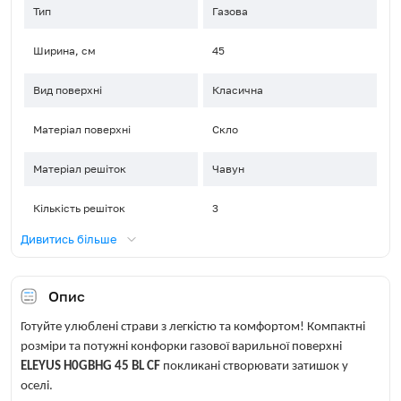
Тип
Газова
Ширина, см
45
Вид поверхні
Класична
Матеріал поверхні
Скло
Матеріал решіток
Чавун
Кількість решіток
3
Дивитись більше
Управління
Поворотні перемикачі
Розташування панелі
Опис
Фронтальне, по центру
керування
Готуйте улюблені страви з легкістю та комфортом! Компактні
Газ-контроль
Так
розміри та потужні конфорки газової варильної поверхні
ELEYUS H0GBHG 45 BL CF
покликані створювати затишок у
Електропідпал
Автоматичний (в ручці)
оселі.