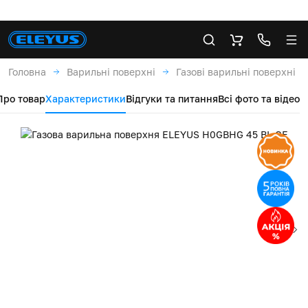
Головна
Варильні поверхні
Газові варильні поверхні
Про товар
Характеристики
Відгуки та питання
Всі фото та відео