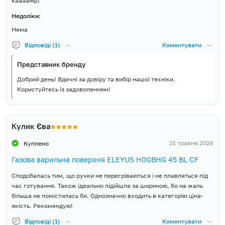
каааайф)
жиклерів для зрідженого
газу, Керівництво з
Недоліки:
експлуатації, Гарантійний
Нема
талон
Відповіді (1)
Коментувати
Представник бренду
Добрий день! Вдячні за довіру та вибір нашої техніки.
Користуйтесь із задоволенням!
Кулик Єва
21 травня 2026
Куплено
Газова варильна поверхня ELEYUS H0GBHG 45 BL CF
Сподобалась тим, що ручки не перегріваються і не плавляться під
час готування. Також ідеально підійшла за шириною, бо на жаль
більша не помістилась би. Однозначно входить в категорію ціна-
якість. Рекомендую!
Відповіді (1)
Коментувати