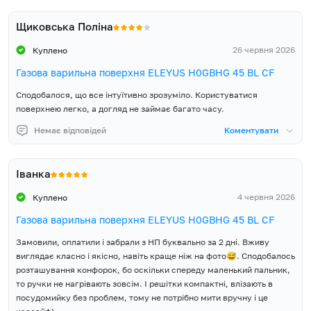
520
контролю автоматично реагує на згасання вогню та миттєво
(Ш), мм
припиняє подачу газу. Тож безпека у вашому домі завжди під
Щиковська Поліна
контролем.
Розмір упаковки висота (В),
155
26 червня 2026
Куплено
мм
Підключення без зайвих зусиль
Газова варильна поверхня ELEYUS H0GBHG 45 BL CF
Підключати варильну поверхню до газової магістралі чи
Об'єм упаковки, м³
0.045
Сподобалося, що все інтуїтивно зрозуміло. Користуватися
балона? Обирати вам, адже разом з варильною поверхнею ви
поверхнею легко, а догляд не займає багато часу.
отримуєте додатковий набір жиклерів та повний монтажний
Вага Нетто, кг
9.93
комплект.
Немає відповідей
Коментувати
Вага Брутто, кг
10.43
5 років гарантії виробника
Компанія ELEYUS впевнена в якості та надійності вбудованої
Іванка
Країна виробник товару
Китай
кухонної техніки, тому надає 5 років повної гарантії виробника
4 червня 2026
Куплено
та забезпечує широку і доступну мережу сервісних центрів у
Країна реєстрації бренду
Україна
кожному регіоні України.
Газова варильна поверхня ELEYUS H0GBHG 45 BL CF
Гарантія, місяців
60
Замовили, оплатили і забрали з НП буквально за 2 дні. Вживу
виглядає класно і якісно, навіть краще ніж на фото😅. Сподобалось
Варильна поверхня,
розташування конфорок, бо оскільки спереду маленький пальник,
Монтажний комплект,
то ручки не нагрівають зовсім. І решітки компактні, влізають в
Кабель живлення з вилкою,
посудомийку без проблем, тому не потрібно мити вручну і це
Додатковий комплект
Комплект постачання