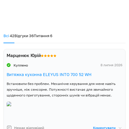
Витяжка, Інструкція,
Гарантійний талон,
Зворотний клапан,
Комплект постачання
Пластмасовий перехідник
патрубка з Ø150 мм на Ø120
Всі
42
Відгуки
36
Питання
6
мм
Марценюк Юрій
8 липня 2026
Куплено
Витяжка кухонна ELEYUS INTO 700 52 WH
Встановили без проблем. Механічне керування для мене навіть
зручніше, ніж сенсорне. Потужності вистачає для звичайного
щоденного приготування, сторонніх шумів чи вібрацій немає.
Немає відповідей
Коментувати