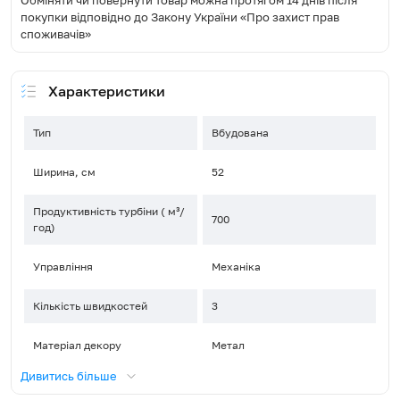
Обміняти чи повернути товар можна протягом 14 днів після
покупки відповідно до Закону України «Про захист прав
споживачів»
Характеристики
Тип
Вбудована
Ширина, см
52
Продуктивність турбіни ( м³/
700
год)
Управління
Механіка
Кількість швидкостей
3
Матеріал декору
Метал
Дивитись більше
Тип освітлення
Галоген