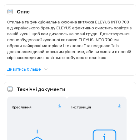
Освітлення, Вт
2x35
Опис
Стильна та функціональна кухонна витяжка ELEYUS INTO 700
Діаметр повітропроводу, мм
150
від українського бренду ELEYUS ефективно очистить повітря в
вашій кухні, щоб вам дихалось на повні груди. Для створення
Режим роботи
Відведення / Рециркуляція
повновбудованої кухонної витяжки ELEYUS INTO 700 ми
обрали найкращі матеріали і технології та поєднали їх із
Фільтр жировий
Алюмінієвий
досконалим дизайнерським рішенням, аби ви змогли в повній
мірі насолодитися новітньою побутовою технікою
національного виробництва. Ця витяжка ідеально доповнить
Сумісна модель вугільного
FW-E14 (потрібно 2 шт)
Дивитись більше
фільтра
будь-який інтер'єр та органічно увіллється навіть в
діаметрально протилежні стилі, адже видима частина витяжки
повністю вмонтовується в спеціально створений для цього
Пульт
Ні
портал, що є частиною інтер'єру.
Технічні документи
Рівень шуму (дБ)
57,2-63,5
Витяжка ELEYUS INTO 700 має продуктивність турбіни 700 м³/
год, що дозволить швидко та ефективно очистити приміщення
Креслення
Інструкція
кухні від пари, запаху та диму. Якщо у вашій кухні ускладнене
Максимальна споживана
220
під'єднання до вентиляційної шахти або ж шахта взагалі
потужність, Вт
відсутня - режим рециркуляції, котрий доступний витяжці
ELEYUS INTO 700, прекрасно впорається із очищенням повітря
Розмір довжина (Д), мм
270
без потреби його відведення назовні. Щоб забезпечити
режим рециркуляції слід обладнати витяжку двома вугільними