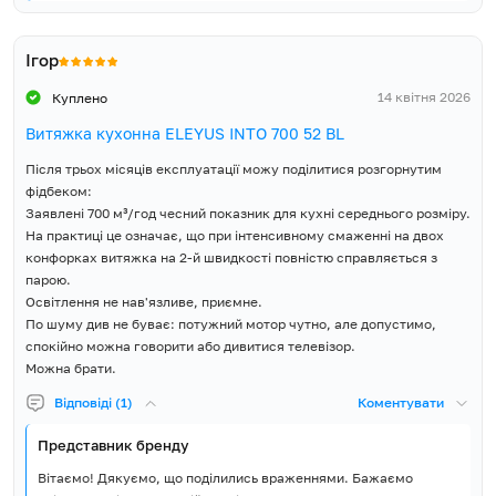
Ігор
14 квітня 2026
Куплено
Витяжка кухонна ELEYUS INTO 700 52 BL
Після трьох місяців експлуатації можу поділитися розгорнутим
фідбеком:
Заявлені 700 м³/год чесний показник для кухні середнього розміру.
На практиці це означає, що при інтенсивному смаженні на двох
конфорках витяжка на 2-й швидкості повністю справляється з
парою.
Освітлення не нав'язливе, приємне.
По шуму див не буває: потужний мотор чутно, але допустимо,
спокійно можна говорити або дивитися телевізор.
Можна брати.
Відповіді (1)
Коментувати
Представник бренду
Вітаємо! Дякуємо, що поділились враженнями. Бажаємо