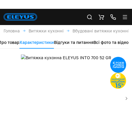
Головна
Витяжки кухонні
Вбудовані витяжки кухонні
Про товар
Характеристики
Відгуки та питання
Всі фото та відео