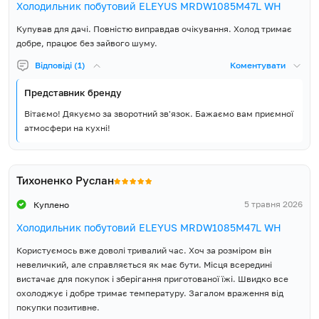
Холодильник побутовий ELEYUS MRDW1085M47L WH
продуктивність і надійність роботи пристрою.
Максимальна споживана
80
Купував для дачі. Повністю виправдав очікування. Холод тримає
5 років гарантії виробника
потужність, Вт
добре, працює без зайвого шуму.
Компанія ELEYUS впевнена в якості та надійності техніки, тому
Відповіді (1)
Коментувати
Можливість підключення до
надає 5 років повної гарантії виробника та забезпечує
220-240
мереж, В
доступну мережу сервісних центрів в Україні.
Представник бренду
Розмір довжина (Д), мм
446
Вітаємо! Дякуємо за зворотний зв'язок. Бажаємо вам приємної
атмосфери на кухні!
Розмір ширина (Ш), мм
472
Розмір висота (В), мм
864
Тихоненко Руслан
5 травня 2026
Розмір упаковки ширина
Куплено
490
(Ш), мм
Холодильник побутовий ELEYUS MRDW1085M47L WH
Розмір упаковки висота (В),
Користуємось вже доволі тривалий час. Хоч за розміром він
890
мм
невеличкий, але справляється як має бути. Місця всередині
вистачає для покупок і зберігання приготованої їжі. Швидко все
Об'єм упаковки, м³
0.20
охолоджує і добре тримає температуру. Загалом враження від
покупки позитивне.