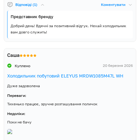
Вага Нетто, кг
21
Відповіді (1)
Коментувати
Вага Брутто, кг
23
Представник бренду
Добрий день! Вдячні за позитивний відгук. Нехай холодильник
Країна виробник товару
Китай
вам довго служить!
Країна реєстрації бренду
Україна
Саша
Гарантія, місяців
60
20 березня 2026
Куплено
Холодильник, Кабель
Холодильник побутовий ELEYUS MRDW1085M47L WH
живлення з вилкою,
Комплект постачання
Інструкція, Гарантійний
Дуже задоволена
талон
Переваги:
Тихенько працює, зручне розташування поличок
Недоліки:
Поки не бачу