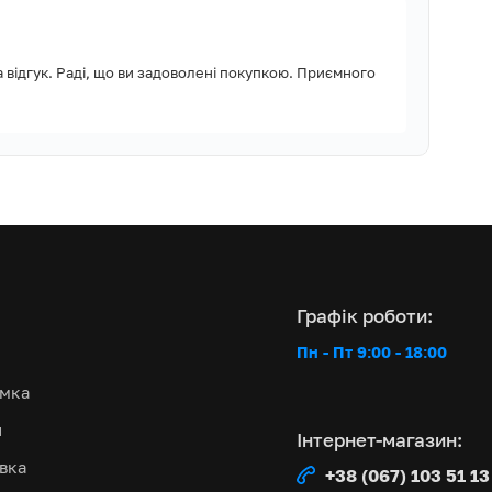
, Монтажний
ивлення з
а відгук. Раді, що ви задоволені покупкою. Приємного
 комплект
ного газу,
ний талон
Графік роботи:
Пн - Пт 9:00 - 18:00
имка
и
Інтернет-магазин:
авка
+38 (067) 103 51 13