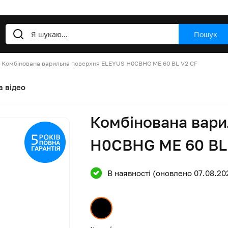
Пошук
Комбінована варильна поверхня ELEYUS H0СBHG ME 60 BL V2 CF
а відео
Комбінована вари
H0СBHG ME 60 BL
В наявності (оновлено 07.08.20