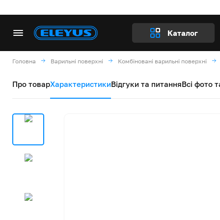
Каталог
Головна
Варильні поверхні
Комбіновані варильні поверхні
Про товар
Характеристики
Відгуки та питання
Всі фото т