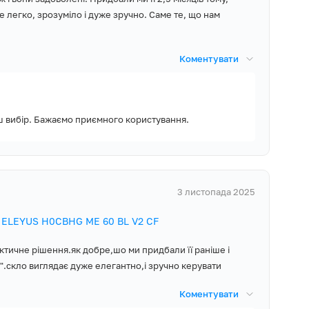
ому.
е легко, зрозуміло і дуже зручно. Саме те, що нам
Коментувати
а? Обирати вам,
набір жиклерів та
аш вибір. Бажаємо приємного користування.
надає 5 років
3 листопада 2025
існих центрів в
 ELEYUS H0СBHG ME 60 BL V2 CF
ктичне рішення.як добре,шо ми придбали її раніше і
и".скло виглядає дуже елегантно,і зручно керувати
Коментувати