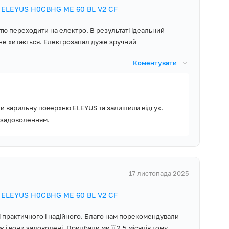
тки
 ELEYUS H0СBHG ME 60 BL V2 CF
тю, швидко
стю переходити на електро. В результаті ідеальний
и. Використання
 не хитається. Електрозапал дуже зручний
ння полум'я
иченого плову.
Коментувати
и варильну поверхню ELEYUS та залишили відгук.
я, щоб вибрати
 задоволенням.
засвітився
е не досягли
17 листопада 2025
 ELEYUS H0СBHG ME 60 BL V2 CF
ує швидку і
 поверхнею
 і практичного і надійного. Благо нам порекомендували
зу при
 і вони задоволені. Придбали ми її 2,5 місяців тому,