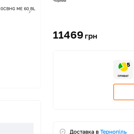
Чорний
11469
грн
5
Доставка в
Тернопіль