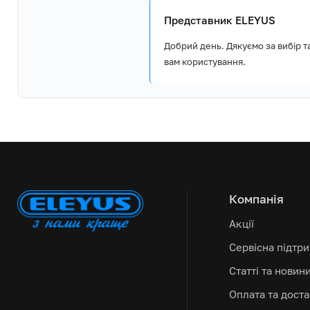
Представник ELEYUS
Варильна поверхня
комплект, Кабель ж
Добрий день. Дякуємо за вибір т
Комплект постачання
вилкою, Додатковий
жиклерів для зрідже
вам користування.
Інструкції, Гарантій
Компанія
Акції
Сервісна підтр
Статті та новин
Оплата та дост