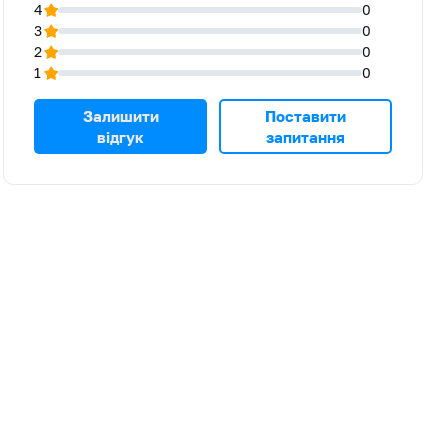
4
0
3
0
2
0
1
0
Залишити
Поставити
відгук
запитання