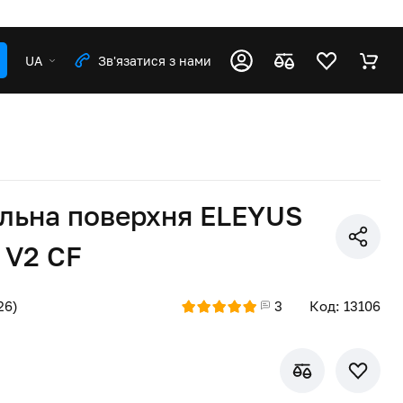
UA
Зв'язатися з нами
льна поверхня ELEYUS
 V2 CF
26)
3
Код: 13106