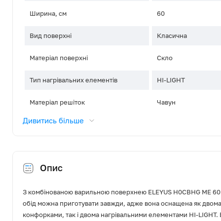
Ширина, см
60
Вид поверхні
Класична
Матеріал поверхні
Скло
Тип нагрівальних елементів
HI-LIGHT
Матеріал решіток
Чавун
Дивитись більше
Кількість решіток
1
Управління
Поворотні перемика
Опис
Розташування панелі керування
Фронтальне зміщен
Газ-контроль
Так
З комбінованою варильною поверхнею ELEYUS H0СBHG ME 60 
обід можна приготувати завжди, адже вона оснащена як двом
Електропідпал
Так
конфорками, так і двома нагрівальними елементами HI-LIGHT. 