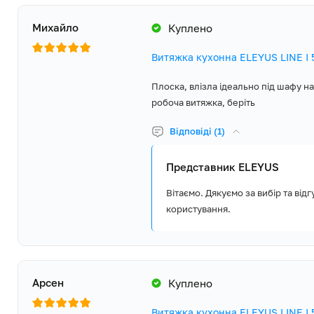
Михайло
Куплено
Витяжка кухонна ELEYUS LINE I 
Плоска, влізла ідеально під шафу н
робоча витяжка, беріть
Відповіді (1)
Представник ELEYUS
Вітаємо. Дякуємо за вибір та ві
користування.
Арсен
Куплено
Витяжка кухонна ELEYUS LINE I 