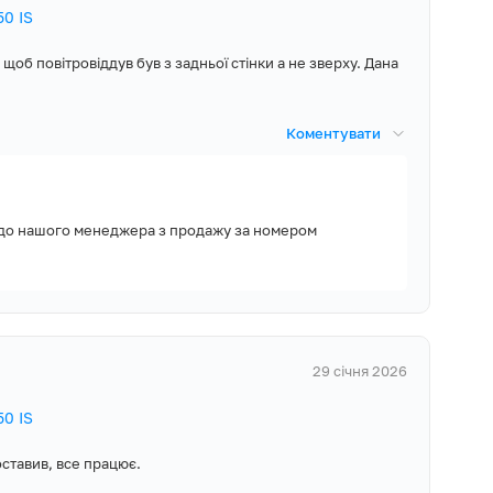
50 IS
ищення повітря
щоб повітровіддув був з задньої стінки а не зверху. Дана
ння, тож при її
ивати у
Коментувати
рібні сторонні
го достатньо
а, до нашого менеджера з продажу за номером
, Гарантійний
хонної техніки,
й перехідник
на Ø120 мм,
року і доступну
 дюбелі
29 січня 2026
50 IS
ставив, все працює.