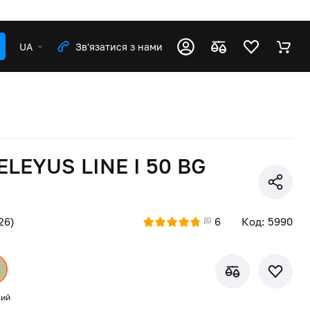
UA
Зв'язатися з нами
ELEYUS LINE I 50 BG
26)
6
Код: 5990
ий