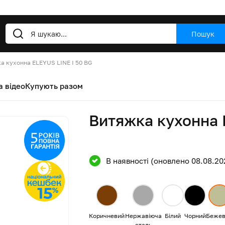
Пошук
а кухонна ELEYUS LINE I 50 BG
а відео
Купують разом
Витяжка кухонна 
В наявності (оновлено 08.08.20
Коричневий
Нержавіюча
Білий
Чорний
Бежев
сталь