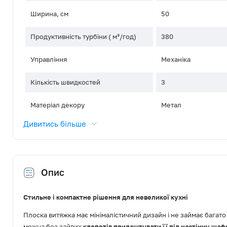
Ширина, см
50
Продуктивність турбіни ( м³/год)
380
Управління
Механіка
Кількість швидкостей
3
Матеріал декору
Метал
Дивитись більше
Тип освітлення
Галоген
Освітлення, Вт
1x25
Опис
Діаметр повітропроводу, мм
120
Режим роботи
Відведення / Рецир
Стильне і компактне рішення для невеликої кухні
Плоска витяжка має мінімалістичний дизайн і не займає багато 
Фільтр жировий
Алюмінієвий
можна без зайвих
клопотів прилаштувати її під настінну шаф