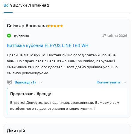
кухонної техніки, тому надає 5 років повної гарантії виробника
Гарантія, місяців
60
Всі
9
Відгуки
7
Питання
2
та забезпечує широку і доступну мережу сервісних центрів у
кожному регіоні України.
Витяжка, Інструкція,
Гарантійний талон,
Свічкар Ярослава
Пластмасовий перехідник
Комплект постачання
патрубка з Ø150 мм на Ø120
17 квітня 2026
Куплено
мм, Монтажні шурупи та
дюбелі
Витяжка кухонна ELEYUS LINE I 60 WH
Брали на літню кухню. Поставили ще перед святами і вона на
відмінно справилася з навантаженням, бо кипіло, парувало і
смажилось там всього вдосталь. Тест-драйв пройшла успішно,
сміливо рекомендуємо.
Відповіді (1)
Коментувати
Представник бренду
Вітаємо! Дякуємо, що поділились враженнями. Бажаємо вам
комфортного та довготривалого користування!
Дмитрій