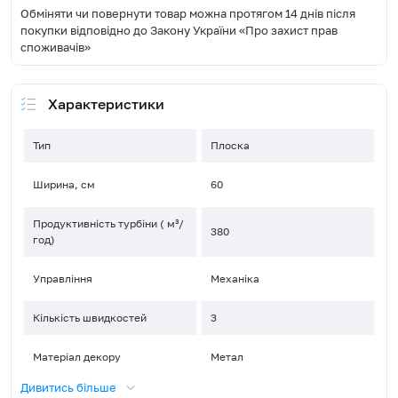
Обміняти чи повернути товар можна протягом 14 днів після
покупки відповідно до Закону України «Про захист прав
споживачів»
Характеристики
Тип
Плоска
Ширина, см
60
Продуктивність турбіни ( м³/
380
год)
Управління
Механіка
Кількість швидкостей
3
Матеріал декору
Метал
Дивитись більше
Тип освітлення
Галоген