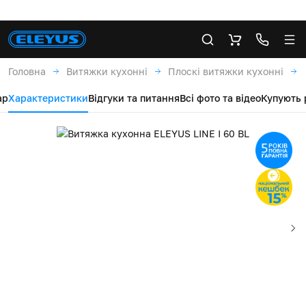
Головна
Витяжки кухонні
Плоскі витяжки кухонні
ар
Характеристики
Відгуки та питання
Всі фото та відео
Купують 