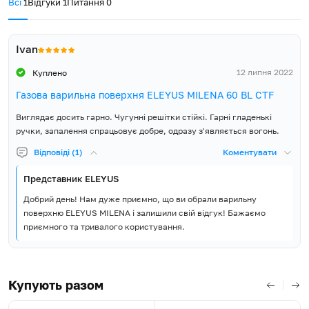
вбудовування довжина (Д),
495
отримуєте додатковий набір жиклерів та повний монтажний
Всі
1
Відгуки
1
Питання
0
мм
комплект.
5 років гарантії виробника
Розміри ніші для
Ivan
вбудовування ширина (Ш),
560
Компанія ELEYUS впевнена в якості та надійності вбудованої
мм
кухонної техніки, тому надає 5 років повної гарантії виробника
12 липня 2022
Куплено
та забезпечує широку і доступну мережу сервісних центрів у
Газова варильна поверхня ELEYUS MILENA 60 BL CTF
кожному регіоні України.
Розміри ніші для
50
вбудовування висота (В), мм
Виглядає досить гарно. Чугунні решітки стійкі. Гарні гладенькі
ручки, запалення спрацьовує добре, одразу з'являється вогонь.
Розмір упаковки ширина
675
Відповіді (1)
Коментувати
(Ш), мм
Представник ELEYUS
Розмір упаковки висота (В),
155
мм
Добрий день! Нам дуже приємно, що ви обрали варильну
поверхню ELEYUS MILENA і залишили свій відгук! Бажаємо
приємного та тривалого користування.
Об'єм упаковки, м³
0.062
Вага Нетто, кг
10
Купують разом
Вага Брутто, кг
11.5