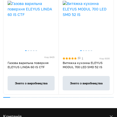
Країна виробник товару
Туреччина
Країна реєстрації бренду
Україна
Гарантія, місяців
60
Варильна поверхня,
Монтажний комплект,
Кабель живлення з вилкою,
Додатковий комплект
Комплект постачання
жиклерів для зрідженого
Код: 8415
1
Код: 6100
газу, Керівництво з
Газова варильна поверхня
Витяжка кухонна ELEYUS
експлуатації, Гарантійний
ELEYUS LINDA 60 IS CTF
MODUL 700 LED SMD 52 IS
талон
Знято з виробництва
Знято з виробництва
Компанія