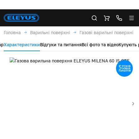
Головна
Варильні поверхні
Газові варильні поверхні
ар
Характеристики
Відгуки та питання
Всі фото та відео
Купують 