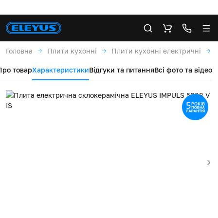
Головна
Плити кухонні
Плити кухонні електричні
Про товар
Характеристики
Відгуки та питання
Всі фото та відео