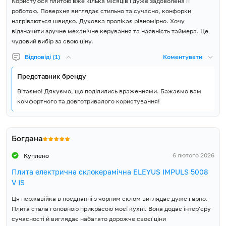
Користуюся плитою вже кілька місяців і дуже задоволена її
роботою. Поверхня виглядає стильно та сучасно, конфорки
Розмір довжина (Д), мм
600
нагріваються швидко. Духовка пропікає рівномірно. Хочу
відзначити зручне механічне керування та наявність таймера. Це
Розмір ширина (Ш), мм
500
чудовий вибір за свою ціну.
Відповіді (1)
Коментувати
Розмір висота (В), мм
850
Представник бренду
Розмір упаковки ширина
545
Вітаємо! Дякуємо, що поділились враженнями. Бажаємо вам
(Ш), мм
комфортного та довготривалого користування!
Розмір упаковки висота (В),
922
мм
Богдана
Об'єм упаковки, м³
0.344
6 лютого 2026
Куплено
Вага Нетто, кг
38
Плита електрична склокерамічна ELEYUS IMPULS 5008
V IS
Вага Брутто, кг
40
Ця нержавійка в поєднанні з чорним склом виглядає дуже гарно.
Плита стала головною прикрасою моєї кухні. Вона додає інтер'єру
Країна виробник товару
Туреччина
сучасності й виглядає набагато дорожче своєї ціни