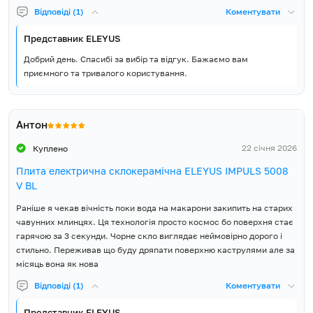
Країна реєстрації бренду
Україна
Відповіді (1)
Коментувати
Представник ELEYUS
Гарантія, місяців
60
Добрий день. Спасибі за вибір та відгук. Бажаємо вам
Плита, Глибоке деко,
приємного та тривалого користування.
Звичайне деко, Решітка для
Комплект постачання
гриля, Кабель живлення,
Інструкція, Гарантійний
талон
Антон
22 січня 2026
Куплено
Плита електрична склокерамічна ELEYUS IMPULS 5008
V BL
Раніше я чекав вічність поки вода на макарони закипить на старих
чавунних млинцях. Ця технологія просто космос бо поверхня стає
гарячою за 3 секунди. Чорне скло виглядає неймовірно дорого і
стильно. Переживав що буду дряпати поверхню каструлями але за
місяць вона як нова
Відповіді (1)
Коментувати
Представник ELEYUS