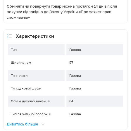
Обміняти чи повернути товар можна протягом 14 днів після
покупки відповідно до Закону України «Про захист прав
споживачів»
Характеристики
Тип
Газова
Ширина, см
57
Тип плити
Газова
Тип духової шафи
Газова
Об'єм духової шафи, л
64
Тип варильної поверхні
Газова
Дивитись більше
Матеріал варильної поверхні
Емальована сталь