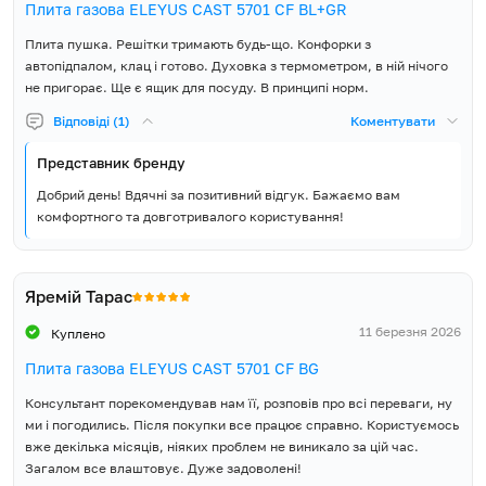
Плита газова ELEYUS CAST 5701 CF BL+GR
Плита пушка. Решітки тримають будь-що. Конфорки з
автопідпалом, клац і готово. Духовка з термометром, в ній нічого
не пригорає. Ще є ящик для посуду. В принципі норм.
Відповіді (1)
Коментувати
Представник бренду
Добрий день! Вдячні за позитивний відгук. Бажаємо вам
комфортного та довготривалого користування!
Яремій Тарас
11 березня 2026
Куплено
Плита газова ELEYUS CAST 5701 CF BG
Консультант порекомендував нам її, розповів про всі переваги, ну
ми і погодились. Після покупки все працює справно. Користуємось
вже декілька місяців, ніяких проблем не виникало за цій час.
Загалом все влаштовує. Дуже задоволені!