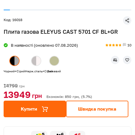
Код: 16018
Плита газова ELEYUS CAST 5701 CF BL+GR
10
В наявності (оновлено 07.08.2026)
Чорний+Сірий
Нерж.сталь+Сірий
Бежевий
14799
грн
13949
грн
Економія: 850
грн,
(5.7%)
Купити
Швидка покупка
5
6
6