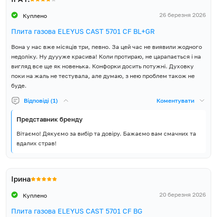
Розмір висота (В), мм
881
26 березня 2026
Куплено
Плита газова ELEYUS CAST 5701 CF BL+GR
Розмір упаковки ширина
600
(Ш), мм
Вона у нас вже місяців три, певно. За цей час не виявили жодного
недоліку. Ну дуууже красива! Коли протираю, не царапається і на
Розмір упаковки висота (В),
вигляд все ще як новенька. Конфорки досить потужні. Духовку
890
мм
поки на жаль не тестувала, але думаю, з нею проблем також не
буде.
Об'єм упаковки, м³
0.331
Відповіді (1)
Коментувати
Вага Нетто, кг
38
Представник бренду
Вітаємо! Дякуємо за вибір та довіру. Бажаємо вам смачних та
Вага Брутто, кг
40
вдалих страв!
Країна виробник товару
Туреччина
Ірина
Країна реєстрації бренду
Україна
20 березня 2026
Куплено
Гарантія, місяців
60
Плита газова ELEYUS CAST 5701 CF BG