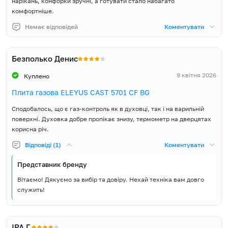
нарікань, конфорки зручні, а готувати стало набагато
сигналом, Термометр на
Функції
комфортніше.
дверцятах, Внутрішня
підсвітка
Немає відповідей
Коментувати
Чавунні решітки, Комплект
для переходу на балонний
Безполько Денис
газ, Кабель живлення з
Особливості
вилкою, Відкидний ящик для
9 квітня 2026
Куплено
посуду, Швидка конфорка
2600 Вт, Регульовані ніжки
Плита газова ELEYUS CAST 5701 CF BG
Сподобалось, що є газ-контроль як в духовці, так і на варильній
Клас енергоспоживання
А
поверхні. Духовка добре пропікає знизу, термометр на дверцятах
корисна річ.
Максимальна споживана
9350
потужність, Вт
Відповіді (1)
Коментувати
Представник бренду
Можливість підключення до
220-240
мереж, В
Вітаємо! Дякуємо за вибір та довіру. Нехай техніка вам довго
служить!
Розмір довжина (Д), мм
576
Розмір ширина (Ш), мм
570
ІРА Г.