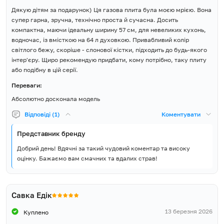
Плита, Деко, Решітка для
Дякую дітям за подарунок) Ця газова плита була моєю мрією. Вона
гриля, Набір для переходу на
Комплект постачання
супер гарна, зручна, технічно проста й сучасна. Досить
зріджений газ, Інструкція,
компактна, маючи ідеальну ширину 57 см, для невеликих кухонь,
Гарантійний талон
водночас, із вмісткою на 64 л духовкою. Привабливий колір
світлого бежу, скоріше - слонової кістки, підходить до будь-якого
інтер'єру. Щиро рекомендую придбати, кому потрібно, таку плиту
або подібну в цій серії.
Переваги:
Абсолютно досконала модель
Відповіді (1)
Коментувати
Представник бренду
Добрий день! Вдячні за такий чудовий коментар та високу
оцінку. Бажаємо вам смачних та вдалих страв!
Савка Едік
13 березня 2026
Куплено