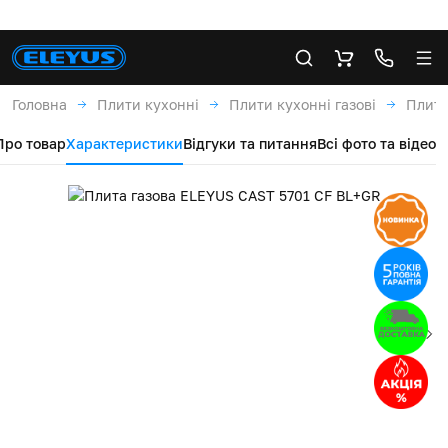
Головна
Плити кухонні
Плити кухонні газові
Плита
Про товар
Характеристики
Відгуки та питання
Всі фото та відео