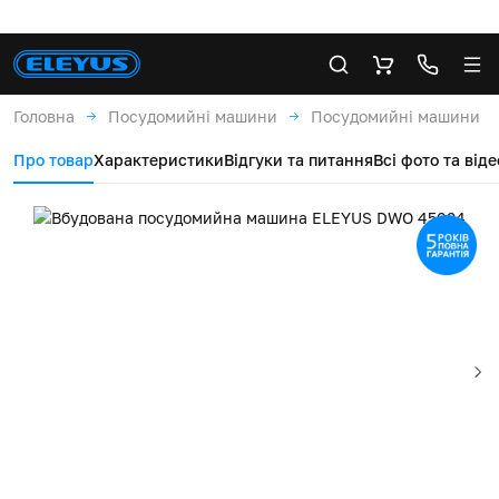
Головна
Посудомийні машини
Посудомийні машини вб
Про товар
Характеристики
Відгуки та питання
Всі фото та віде