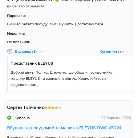
мм
ви багато втрачаєте!
Розміри ніші для
Переваги:
870
вбудовування висота (В), мм
Вміщає багато посуду. Миє. Сушить. Достатньо тиха.
Недоліки:
Розмір упаковки ширина
494
(Ш), мм
Не побачили.
Відповіді (1)
Коментувати
Розмір упаковки висота (В),
861
мм
Представник ELEYUS
Об'єм упаковки, м³
0.281
Добрий день, Поліна. Дякуємо, що обрали посудомийну
машину ELEYUS та залишили відгук. Користуйтесь з
задоволенням.
Вага Нетто, кг
32
Вага Брутто, кг
34.5
Сергій Ткаченко
Країна виробник товару
Туреччина
22 березня 2023
Куплено
Країна реєстрації бренду
Україна
Вбудована посудомийна машина ELEYUS DWO 45024
Брали по акції, сподобалась ціна та безкоштовна доставка.