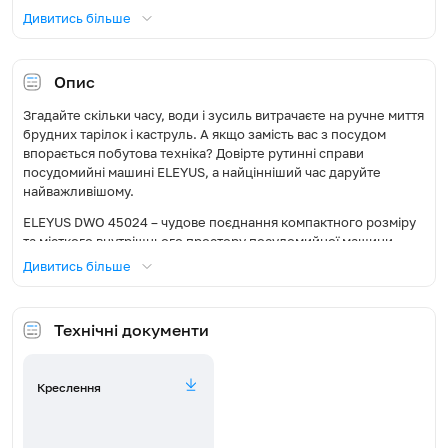
Дивитись більше
Кількість температурних
2
режимів
Опис
Управління
Електронне
Згадайте скільки часу, води і зусиль витрачаєте на ручне миття
брудних тарілок і каструль. А якщо замість вас з посудом
Дисплей
LED-індикація
впорається побутова техніка? Довірте рутинні справи
посудомийні машині ELEYUS, а найцінніший час даруйте
Використання таблеток «Все
Так
найважливішому.
в 1»
ELEYUS DWО 45024 – чудове поєднання компактного розміру
Режим половинного
та місткого внутрішнього простору посудомийної машини.
Так
завантаження
Коли ви встановите посудомийку в кухонний гарнітур, а
Дивитись більше
звичайну панель на фасад, посудомийка ідеально увіллється в
будь-який дизайн.
Відкладений старт, год
3-6-9
Технічні документи
Особливості:
AquaStop
Ні
10 комплектів посуду
Креслення
Сенсор чистоти води
Ні
Додатковий кошик для столових приладів
Половинне завантаження
Промінь на підлогу
Ні