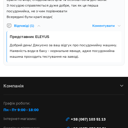
Гарантія, місяців
60
З посудою справляється дуже добре, так як це перша
посудомийка, не з чим порівнювати
Монтажний комплект,
Всередині були крапі води(
Шаблон для монтажу
фасадної панелі, Інструкція,
Відповіді (1)
Коментувати
Комплект постачання
Гарантійний талон Фасадна
декоративна панель в
Представник ELEYUS
комплект не входить.
Добрий день! Дякуємо за ваш відгук про посудомийну машину.
Наявність води в баку - нормальне явище, адже посудомийна
машина проходить тестування на заводі.
Компанія
Графік роботи:
Пн - Пт 9:00 - 18:00
Інтернет-магазин:
+38 (067) 103 51 13