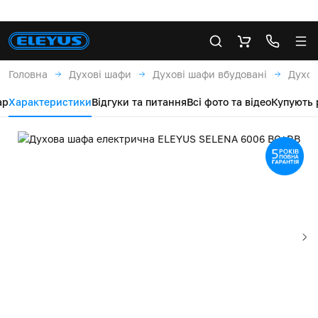
Головна
Духові шафи
Духові шафи вбудовані
Духов
ар
Характеристики
Відгуки та питання
Всі фото та відео
Купують 