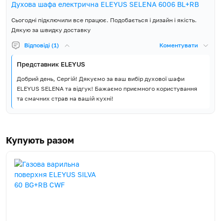
Духова шафа електрична ELEYUS SELENA 6006 BL+RB
Духова шафа, Решітка для
Сьогодні підключили все працює. Подобається і дизайн і якість.
гриля, Деко, Інструкція,
Комплект постачання
Кабель живлення з вилкою,
Дякую за швидку доставку
Гарантійний талон
Відповіді (1)
Коментувати
Представник ELEYUS
Добрий день, Сергій! Дякуємо за ваш вибір духової шафи
ELEYUS SELENA та відгук! Бажаємо приємного користування
та смачних страв на вашій кухні!
Купують разом