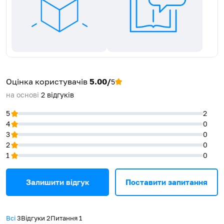
дозволить Вам готувати страви «на усі випадки життя»!
Завдяки функції конвекції температура в духовій шафі
Потужність гриля, Вт
2000
вирівнюється через постійну циркуляцію гарячого повітря, що
дозволяє стравам рівномірно пропікатися, а також готувати
Система очищення
Емаль легкого очищення
одночасно на кількох рівнях і розширити діапазон
приготування загалом.
Наявність шнура живлення
Так
Традиційно для своєї продукції ми використовуємо лише
найкращі та найякісніші матеріали. Дверцята із емальованого
Наявність вилки
Так
Оцінка користувачів
5.00/
5
металу доповнюються подвійним гартованим склом. Панель
керування теж виготовлена з емальованого металу. Дверна
на основі
2
відгуків
Конвекція, Знімне скло,
ручка та механічні ручки керування кольору бронзи
Функції
Таймер з відключенням
довершують класичний образ духової шафи. Також присутня
5
2
духовки, Розморожування
функція механічного таймеру з виключенням духової шафи і
4
0
сигналізацією про закінчення процесу приготування. Для
3
0
приготування доступні 4 рівні рел'єфних направляючих. Ви
Тангенціальне охолодження,
2
0
оціните легкість догляду за духовою шафою ELEYUS SELENA
Максимальна температура:
1
0
6006 завдяки емалі легкої очистки та знімним і розбірним
Особливості
270 °С, Таймер з
дверцятам, які легко мити як руками, так і в посудомийці. В
відключенням духовки,
Емаль легкого очищення
комплект входить решітка та деко для приготування Ваших
Залишити відгук
Поставити запитання
улюблених шедеврів.
Клас енергоспоживання
А
Важливим досягненням на сучасному ринку вбудованої
техніки є те, що ТМ ELEYUS на відміну від конкурентів надає 5-
Всі
3
Відгуки
2
Питання
1
Споживання електроенергії,
ти річну гарантію на усю продукцію, котра підкріплена