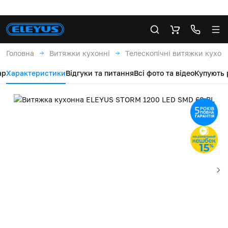
Головна
Витяжки кухонні
Телескопічні витяжки кухон
ар
Характеристики
Відгуки та питання
Всі фото та відео
Купують 