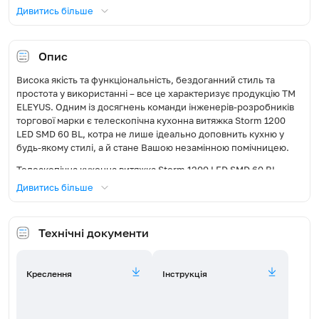
Дивитись більше
Тип освітлення
LED
Освітлення, Вт
2x3
Опис
Висока якість та функціональність, бездоганний стиль та
Діаметр повітропроводу, мм
150
простота у використанні – все це характеризує продукцію ТМ
ELEYUS. Одним із досягнень команди інженерів-розробників
Режим роботи
Відведення / Рециркуляція
торгової марки є телескопічна кухонна витяжка Storm 1200
LED SMD 60 BL, котра не лише ідеально доповнить кухню у
Фільтр жировий
Алюмінієвий
будь-якому стилі, а й стане Вашою незамінною помічницею.
Телескопічна кухонна витяжка Storm 1200 LED SMD 60 BL
Сумісна модель вугільного
FW-E15100 (потрібно 2 шт)
володіє широким рядом переваг, котрі не залишать байдужим
Дивитись більше
фільтра
навіть найвимогливішого покупця. Насамперед варто
зазначити, що висота вбудованої частини становить лише 204
Пульт
Ні
мм, що дозволить без зайвих зусиль вмонтувати витяжку у
Технічні документи
стандартну шафку для вбудованої техніки. Однак,
Рівень шуму (дБ)
47,3-69,3
конструктори ТМ ELEYUS зробили практично неможливе –
помістили у цей надкомпактний корпус високопотужну
Креслення
Інструкція
турбіну продуктивністю 1200 м³/год, що немає аналогів на
Максимальна споживана
226
сучасному ринку кухонних витяжок. Сучасний та надійний
потужність, Вт
висувний механізм прикрасить кухню будь-якого стилю та
дизайну, а висувна телескопічна панель забезпечить