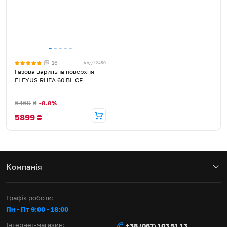
16
Код: 12450
Газова варильна поверхня
ELEYUS RHEA 60 BL CF
6469
₴
-8.8%
5899
₴
Компанія
Графік роботи:
Пн - Пт 9:00 - 18:00
Інтернет-магазин:
+38 (067) 103 51 13