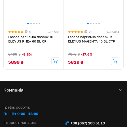
16
29
Код: 12450
Код: 14454
Газова варильна поверхня
Газова варильна поверхня
ELEYUS RHEA 60 BL CF
ELEYUS MAGENTA 45 BL CTF
6469
₴
7079
₴
-8.8%
-17.6%
5899
₴
5829
₴
Компанія
Графік роботи:
Пн - Пт 9:00 - 18:00
Інтернет-магазин:
+38 (067) 103 51 13