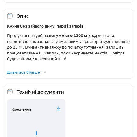
Освітлення, Вт
1x2,5
Опис
Кухня без зайвого диму, пари і запахів
Діаметр повітропроводу, мм
150
Продуктивна турбіна
потужністю 1200 м³/год
легко та
Режим роботи
Відведення / Рециркуляція
ефективно впорається з усім зайвим у просторій кухні площею
до 25 м². Вмикайте витяжку до початку готування і залишіть
працювати ще на 5 хвилин, поки накриваєте на стіл. Повітря
Фільтр жировий
Алюмінієвий
буде свіжим, як весняний цвіт!
Сумісна модель вугільного
Компактність та універсальність
FW-E15100 (потрібно 2 шт)
Дивитись більше
фільтра
Витяжка повністю вбудовується
в звичайну кухонну шафку
шириною 60 см
. Корпус виготовлений зі сталі, покритої
Пульт
Ні
високоякісною порошковою фарбою, стійкою до зовнішніх
Технічні документи
впливів. Мінімум декору, прості форми, практичність і
Рівень шуму (дБ)
65,0-67,0
функціональність – найкраща можливість створити
комфортний і гармонійний простір в кухні.
Креслення
Максимальна споживана
223
Просте та надійне керування
потужність, Вт
Легко та зручно вмикайте кнопками підсвітку чи вибирайте
одну із 3 швидкостей очищення повітря. Вибирайте
Розмір довжина (Д), мм
270