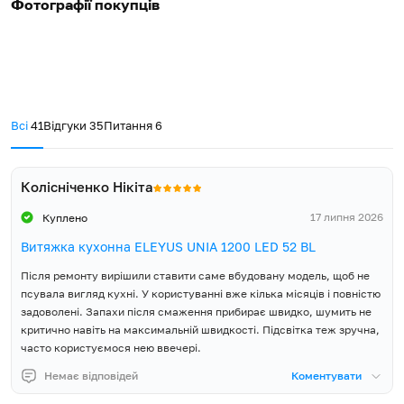
Фотографії покупців
Гарантія, місяців
60
E15100 та виведіть повітропровід в простір кухні.
5 років гарантії
Витяжка, Інструкція,
Гарантійний талон,
Компанія ELEYUS впевнена в якості та надійності вбудованої
Зворотний клапан,
кухонної техніки, тому надає 5 років повної гарантії виробника
Комплект постачання
Пластмасовий перехідник
та забезпечує широку і доступну мережу сервісних центрів у
патрубка з Ø150 мм на Ø120
кожному регіоні України.
Всі
41
Відгуки
35
Питання
6
мм
Колісніченко Нікіта
17 липня 2026
Куплено
Витяжка кухонна ELEYUS UNIA 1200 LED 52 BL
Після ремонту вирішили ставити саме вбудовану модель, щоб не
псувала вигляд кухні. У користуванні вже кілька місяців і повністю
задоволені. Запахи після смаження прибирає швидко, шумить не
критично навіть на максимальній швидкості. Підсвітка теж зручна,
часто користуємося нею ввечері.
Немає відповідей
Коментувати