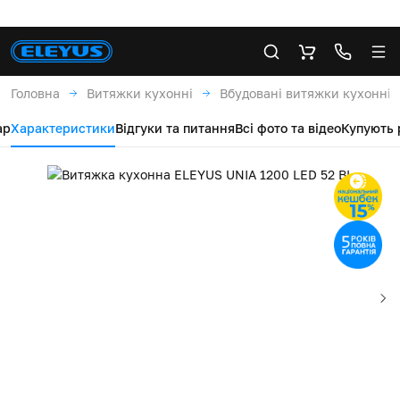
Головна
Витяжки кухонні
Вбудовані витяжки кухонні
ар
Характеристики
Відгуки та питання
Всі фото та відео
Купують 