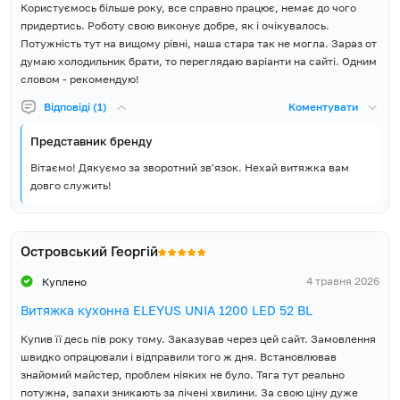
Користуємось більше року, все справно працює, немає до чого
придертись. Роботу свою виконує добре, як і очікувалось.
Потужність тут на вищому рівні, наша стара так не могла. Зараз от
думаю холодильник брати, то переглядаю варіанти на сайті. Одним
словом - рекомендую!
Відповіді (1)
Коментувати
Представник бренду
Вітаємо! Дякуємо за зворотний зв'язок. Нехай витяжка вам
довго служить!
Островський Георгій
4 травня 2026
Куплено
Витяжка кухонна ELEYUS UNIA 1200 LED 52 BL
Купив її десь пів року тому. Заказував через цей сайт. Замовлення
швидко опрацювали і відправили того ж дня. Встановлював
знайомий майстер, проблем ніяких не було. Тяга тут реально
потужна, запахи зникають за лічені хвилини. За свою ціну дуже