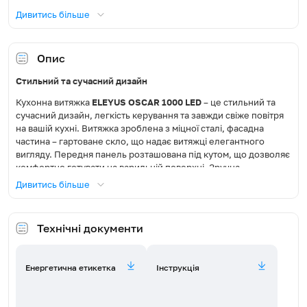
Дивитись більше
Тип освітлення
LED
Освітлення, Вт
1х2,5
Опис
Стильний та сучасний дизайн
Діаметр повітропроводу, мм
150
Кухонна витяжка
ELEYUS OSCAR 1000 LED
– це стильний та
Режим роботи
Відведення / Рециркуляція
сучасний дизайн, легкість керування та завжди свіже повітря
на вашій кухні. Витяжка зроблена з міцної сталі, фасадна
частина – гартоване скло, що надає витяжці елегантного
Фільтр жировий
Алюмінієвий
вигляду. Передня панель розташована під кутом, що дозволяє
комфортно готувати на варильній поверхні. Зручна
Сумісна модель вугільного
FW-E14 (потрібно 2 шт)
конструкція і лаконічний стиль витяжки гармонійно
Дивитись більше
фільтра
поєднуються з різними інтер’єрами – від класичного до
сучасного.
Пульт
Так
Технічні документи
Рівень шуму (дБ)
64
Свіже повітря на кухні гарантовано
Енергетична етикетка
Інструкція
Продуктивна турбіна
потужністю 1000 м³/год
легко та
Максимальна споживана
102,5
ефективно впорається з усім лишнім у кухні площею до
потужність, Вт
23 м². Просте в користуванні сенсорне та дистанційне