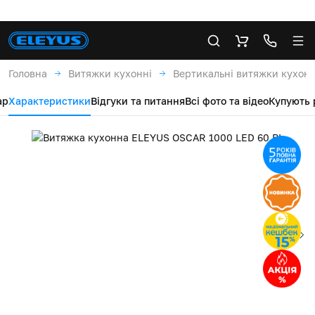
Головна
Витяжки кухонні
Вертикальні витяжки кухонн
ар
Характеристики
Відгуки та питання
Всі фото та відео
Купують 