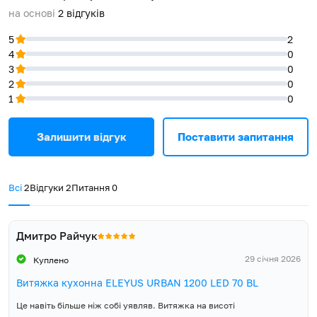
E15100 та виведіть повітропровід в простір кухні.
на основі
2
відгуків
Гарантія, місяців
60
5 років гарантії
5
2
Витяжка, Інструкція,
Компанія ELEYUS впевнена в якості та надійності вбудованої
4
0
Гарантійний талон,
кухонної техніки, тому надає 5 років повної гарантії виробника
3
0
Зворотний клапан,
та забезпечує широку і доступну мережу сервісних центрів у
Комплект постачання
2
0
Пластмасовий перехідник
кожному регіоні України.
патрубка з Ø150 мм на Ø120
1
0
мм, Монтажні гвинти
Залишити відгук
Поставити запитання
Всі
2
Відгуки
2
Питання
0
Дмитро Райчук
29 січня 2026
Куплено
Витяжка кухонна ELEYUS URBAN 1200 LED 70 BL
Це навіть більше ніж собі уявляв. Витяжка на висоті