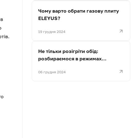
Чому варто обрати газову плиту
ELEYUS?
 в
о
19 грудня 2024
тів.
Не тільки розігріти обід:
розбираємося в режимах
мікрохвильовок
06 грудня 2024
го