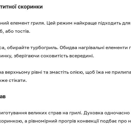
етитної скоринки
льний елемент гриля. Цей режим найкраще підходить для
, або тостів.
са, обирайте турбогриль. Обидва нагрівальні елементи 
инку, зберігаючи соковитість всередині.
а верхньому рівні та змастіть олією, щоб їжа не прилип
оже стікати.
рав
готування великих страв на грилі. Духовка одночасно
скоринкою, а рівномірний прогрів конвекції подбає про 