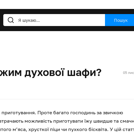
Пошук
ежим духової шафи?
05 ли
 приготування. Проте багато господинь за звичкою
 втрачають можливість приготувати їжу швидше та смачн
го м’яса, хрусткої піци чи пухкого бісквіта. У цій стат