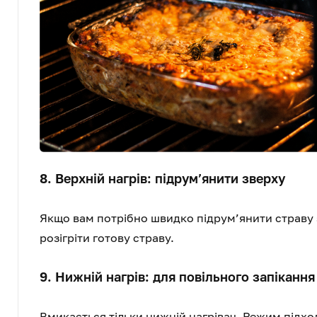
8. Верхній нагрів: підрум’янити зверху
Якщо вам потрібно швидко підрум’янити страву з
розігріти готову страву.
9. Нижній нагрів: для повільного запікання
Вмикається тільки нижній нагрівач. Режим підход