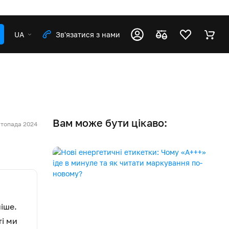
UA
Зв'язатися з нами
Вам може бути цікаво:
стопада 2024
іше.
ті ми