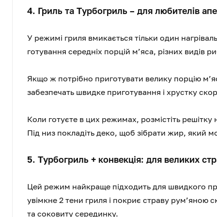
4. Гриль та Турбогриль – для любителів ап
У режимі гриля вмикається тільки один нагріва
готування середніх порцій м’яса, різних видів риб
Якщо ж потрібно приготувати велику порцію м’я
забезпечать швидке приготування і хрустку скор
Коли готуєте в цих режимах, розмістіть решітку н
Під низ покладіть деко, щоб зібрати жир, який м
5. Турбогриль + конвекція: для великих ст
Цей режим найкраще підходить для швидкого при
увімкне 2 тени гриля і покриє страву рум’яною 
та соковиту серединку.