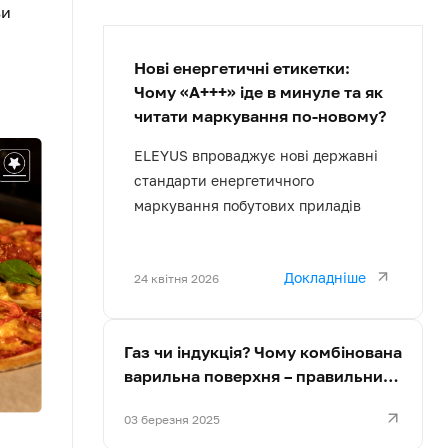
ви
Нові енергетичні етикетки:
Чому «A+++» іде в минуле та як
читати маркування по-новому?
ELEYUS впроваджує нові державні
стандарти енергетичного
маркування побутових приладів
Докладніше
24 квітня 2026
Газ чи індукція? Чому комбінована
варильна поверхня – правильний
вибір
03 березня 2025