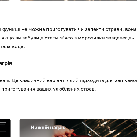
ї функції не можна приготувати чи запекти страви, вона
якщо ви забули дістати м’ясо з морозилки заздалегідь.
тала вода.
агрів
ачі. Це класичний варіант, який підходить для запікано
не приготування ваших улюблених страв.