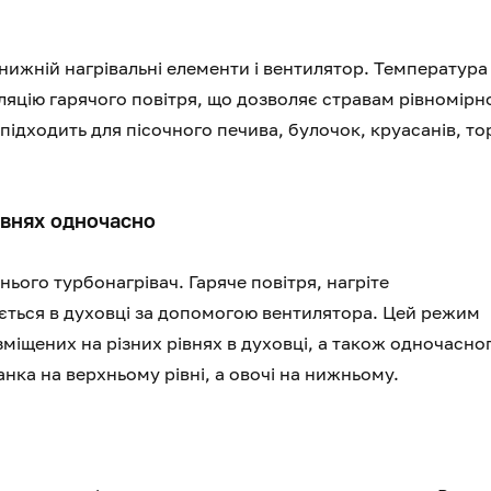
ижній нагрівальні елементи і вентилятор. Температура
ляцію гарячого повітря, що дозволяє стравам рівномірн
 підходить для пісочного печива, булочок, круасанів, тор
рівнях одночасно
ього турбонагрівач. Гаряче повітря, нагріте
яється в духовці за допомогою вентилятора. Цей режим
міщених на різних рівнях в духовці, а також одночасно
нка на верхньому рівні, а овочі на нижньому.