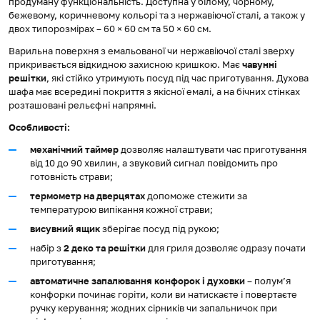
продуману функціональність. Доступна у білому, чорному,
бежевому, коричневому кольорі та з нержавіючої сталі, а також у
двох типорозмірах – 60 × 60 см та 50 × 60 см.
Варильна поверхня з емальованої чи нержавіючої сталі зверху
прикривається відкидною захисною кришкою. Має
чавунні
решітки
, які стійко утримують посуд під час приготування. Духова
шафа має всередині покриття з якісної емалі, а на бічних стінках
розташовані рельєфні напрямні.
Особливості:
механічний таймер
дозволяє налаштувати час приготування
від 10 до 90 хвилин, а звуковий сигнал повідомить про
готовність страви;
термометр на дверцятах
допоможе стежити за
температурою випікання кожної страви;
висувний ящик
зберігає посуд під рукою;
набір з
2 деко та решітки
для гриля дозволяє одразу почати
приготування;
автоматичне запалювання конфорок і духовки
– полум’я
конфорки починає горіти, коли ви натискаєте і повертаєте
ручку керування; жодних сірників чи запальничок при