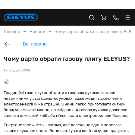
Головна
Новини
Чому варто обрати газову плиту ELE
Всі новини
Чому варто обрати газову плиту ELEYUS?
19 грудня 2024
Традиційні газові кухонні плити з газовою духовкою стали
незамінними у сьогоднішніх умовах, адже жодні відключення
електроенергії їм не страшні. З ними легко приготувати ситний
борщ чи смажені млинці на сніданок. А газова духовка дозволяє
запекти домашній хліб або м’ясо, коли електроприлади безсилі.
Енергонезалежність – вагома, але далеко не єдина перевага
газових кухонних плит. Вони варті уваги ще й тому, що працюють