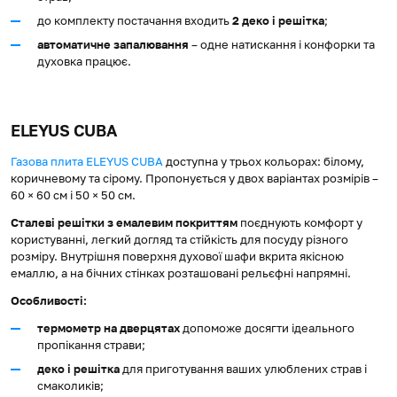
до комплекту постачання входить
2 деко і решітка
;
автоматичне запалювання
– одне натискання і конфорки та
духовка працює.
ELEYUS CUBA
Газова плита ELEYUS CUBA
доступна у трьох кольорах: білому,
коричневому та сірому. Пропонується у двох варіантах розмірів –
60 × 60 см і 50 × 50 см.
Сталеві решітки з емалевим покриттям
поєднують комфорт у
користуванні, легкий догляд та стійкість для посуду різного
розміру. Внутрішня поверхня духової шафи вкрита якісною
емаллю, а на бічних стінках розташовані рельєфні напрямні.
Особливості:
термометр на дверцятах
допоможе досягти ідеального
пропікання страви;
деко і решітка
для приготування ваших улюблених страв і
смаколиків;