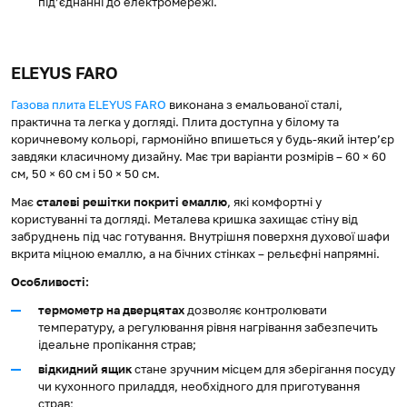
під’єднанні до електромережі.
ELEYUS FARO
Газова плита ELEYUS FARO
виконана з емальованої сталі,
практична та легка у догляді. Плита доступна у білому та
коричневому кольорі, гармонійно впишеться у будь-який інтер’єр
завдяки класичному дизайну. Має три варіанти розмірів – 60 × 60
см, 50 × 60 см і 50 × 50 см.
Має
сталеві решітки покриті емаллю
, які комфортні у
користуванні та догляді. Металева кришка захищає стіну від
забруднень під час готування. Внутрішня поверхня духової шафи
вкрита міцною емаллю, а на бічних стінках – рельєфні напрямні.
Особливості:
термометр на дверцятах
дозволяє контролювати
температуру, а регулювання рівня нагрівання забезпечить
ідеальне пропікання страв;
відкидний ящик
стане зручним місцем для зберігання посуду
чи кухонного приладдя, необхідного для приготування
страв;