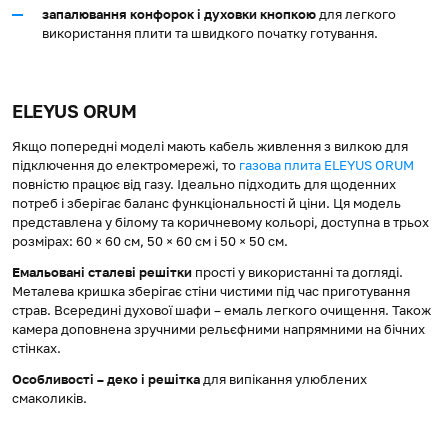
запалювання конфорок і духовки кнопкою
для легкого
використання плити та швидкого початку готування.
ELEYUS ORUM
Якщо попередні моделі мають кабель живлення з вилкою для
підключення до електромережі, то
газова плита ELEYUS ORUM
повністю працює від газу. Ідеально підходить для щоденних
потреб і зберігає баланс функціональності й ціни. Ця модель
представлена у білому та коричневому кольорі, доступна в трьох
розмірах: 60 × 60 см, 50 × 60 см і 50 × 50 см.
Емальовані сталеві решітки
прості у використанні та догляді.
Металева кришка зберігає стіни чистими під час приготування
страв. Всередині духової шафи – емаль легкого очищення. Також
камера доповнена зручними рельєфними напрямними на бічних
стінках.
Особливості – деко і решітка
для випікання улюблених
смаколиків.