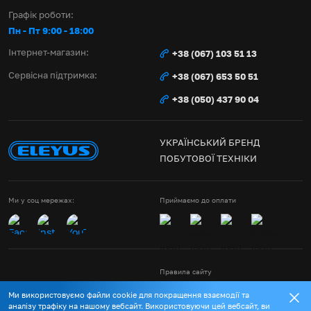
Графік роботи:
Пн - Пт 9:00 - 18:00
Інтернет-магазин:
+38 (067) 103 51 13
Сервісна підтримка:
+38 (067) 653 50 51
+38 (050) 437 90 04
УКРАЇНСЬКИЙ БРЕНД
ПОБУТОВОЇ ТЕХНІКИ
Ми у соц мережах:
Приймаємо до оплати
Правила сайту
Політика конфіденційності
Ми використовуємо файли cookie для покращення взаємодії та
Договір публічної оферти
© Eleyus 2014-2026
аналізу трафіку на нашому вебсайт. Використовуючи цей вебсайт, ви