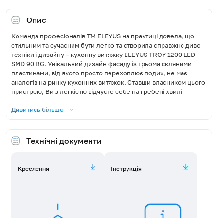
Освітлення, Вт
2x3
Опис
Команда професіоналів ТМ ELEYUS на практиці довела, що
Діаметр повітропроводу, мм
150
стильним та сучасним бути легко та створила справжнє диво
техніки і дизайну – кухонну витяжку ELEYUS TROY 1200 LED
Режим роботи
Відведення / Рециркуляція
SMD 90 BG. Унікальний дизайн фасаду із трьома скляними
пластинами, від якого просто перехоплює подих, не має
Фільтр жировий
Алюмінієвий
аналогів на ринку кухонних витяжок. Ставши власником цього
пристрою, Ви з легкістю відчуєте себе на гребені хвилі
технічного прогресу та стилю. Прагнете показати оточуючим
Сумісна модель вугільного
FW-E15100 (потрібно 2 шт)
Дивитись більше
фільтра
свій високий статус? Оздобте свою кухню кухонною витяжкою
ELEYUS TROY 1200 LED SMD 90 BG і вона без слів скаже усе за
Вас.
Пульт
Так
Технічні документи
Витяжка ELEYUS TROY 1200 LED SMD 90 BG зі своїм
Рівень шуму (дБ)
48,6-67,6
витонченим футуристичним дизайном завжди буде центром
загальної уваги та без сумніву довершить будь-яку кухню у
Креслення
Інструкція
стилях хай-тек, модерн чи мінімалізм. Однак це в жодному разі
Максимальна споживана
226
не обмежить Ваш вибір – цей досконалий витвір технічного
потужність, Вт
мистецтва настільки самобутній і довершений, що здатний
самостійно задати лейтмотив у кухні з будь-яким дизайном і
Розмір довжина (Д), мм
405
буде оцінений за достоїнством.