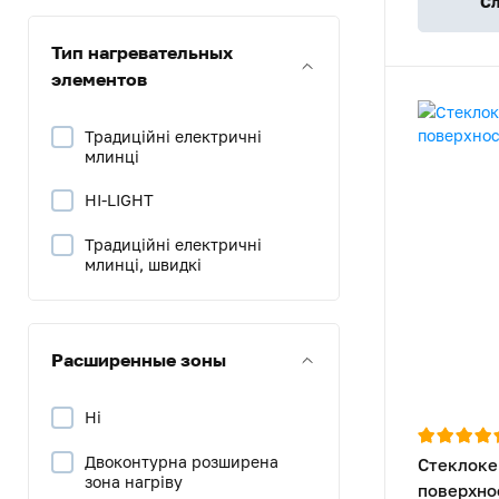
Сл
Тип нагревательных
элементов
Традиційні електричні
млинці
HI-LIGHT
Традиційні електричні
млинці, швидкі
Расширенные зоны
Ні
Двоконтурна розширена
Стеклоке
зона нагріву
поверхно