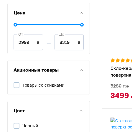
Цена
От
До
—
₴
₴
Скло-кер
Акционные товары
поверхня
BL V1
Товары со скидками
5289
грн.
3499
Цвет
Черный