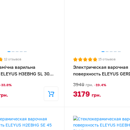
12
отзывов
15
отзывов
амічна варильна
Электрическая варочная
 ELEYUS H3EBHG SL 30
поверхность ELEYUS GERD
H
3949
грн.
-33.8%
-19.4%
3179
грн.
грн.