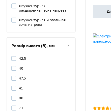
V
Двухконтурная
расширенная зона нагрева
Сл
Двухконтурная и овальная
зоны нагрева
Розмір висота (В), мм
42,5
40
47,5
41
80
70