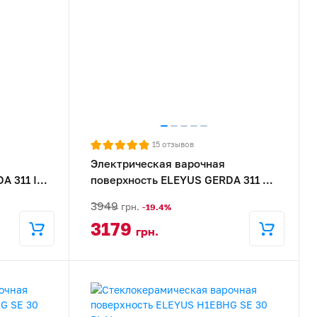
15
отзывов
Электрическая варочная
A 311 IS
поверхность ELEYUS GERDA 311 BL
H
3949
грн.
-19.4%
3179
грн.