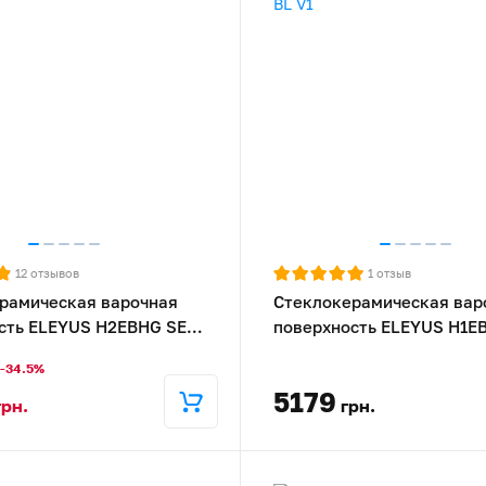
12
отзывов
1
отзыв
рамическая варочная
Стеклокерамическая вар
сть ELEYUS H2EBHG SE
поверхность ELEYUS H1E
30 BL V1
-34.5%
5179
грн.
грн.