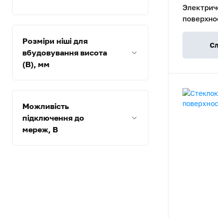
Электрич
55
поверхно
H
Розміри ніші для
Сл
вбудовування висота
(В), мм
Можливість
підключення до
мереж, В