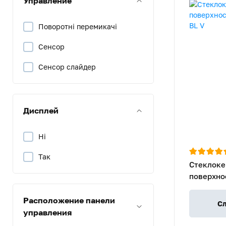
Управление
Поворотні перемикачі
Сенсор
Сенсор слайдер
Дисплей
Ні
Так
Стеклоке
поверхно
60 BL V
Расположение панели
Сл
управления