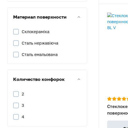
Материал поверхности
Склокераміка
Сталь нержавіюча
Сталь емальована
Количество конфорок
2
3
Стеклоке
поверхно
4
60 BL V