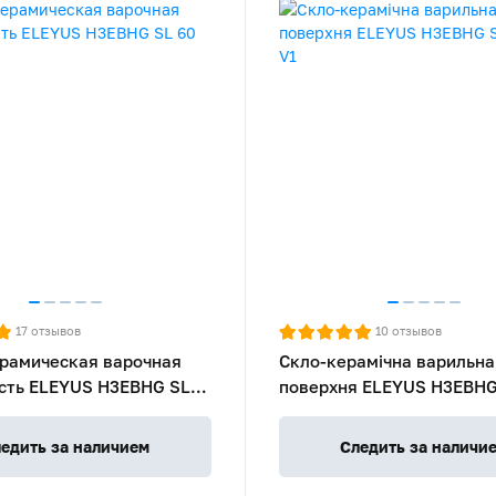
17
отзывов
10
отзывов
рамическая варочная
Скло-керамічна варильна
сть ELEYUS H3EBHG SL
поверхня ELEYUS H3EBHG
BL V1
едить за наличием
Следить за наличи