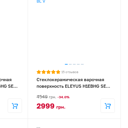
15
отзывов
очная
Стеклокерамическая варочная
BHG SE
поверхность ELEYUS H1EBHG SE
30 BL V
4549
грн.
-34.0%
2999
грн.