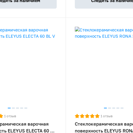
едить за наличием
Следить за наличи
1
отзыв
1
отзыв
рамическая варочная
Стеклокерамическая вар
сть ELEYUS ELECTA 60 BL
поверхность ELEYUS RONA