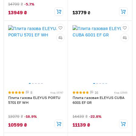
14799
₴
-5.7%
13949
₴
13779
₴
8
16
Код: 15747
Код: 12565
Плита газова ELEYUS PORTU
Плита газовая ELEYUS CUBA
5701 EF WH
6001 EF GR
13079
₴
14439
₴
-18.9%
-22.8%
10599
₴
11139
₴