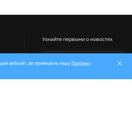
Узнайте первыми о новостях
 цей вебсайт, ви приймаєте нашу
Політику
Мы в социальных сетях:
Принимаем к оплате
а:
1
4