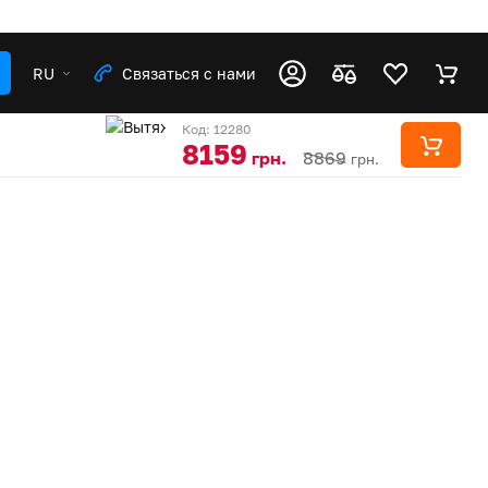
RU
Связаться с нами
Код: 12280
8159
грн.
8869
грн.