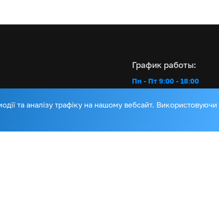
График работы:
Пн - Пт 9:00 - 18:00
Сб, Вс - выходной
держка
дії та аналізу трафіку на нашому вебсайт. Використовуючи
ти
Интернет магазин:
вка
+38 (067) 103 51 13
Сервисная поддержк
+38 (067) 653 50 5
+38 (050) 437 90 0