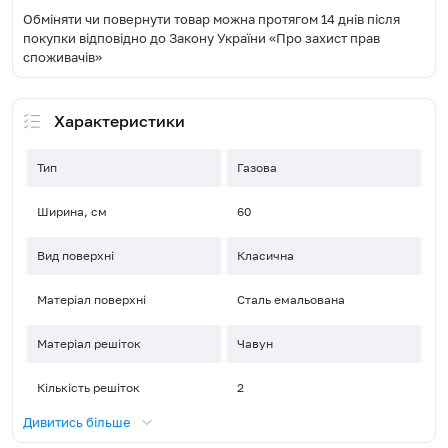
Обміняти чи повернути товар можна протягом 14 днів після
покупки відповідно до Закону України «Про захист прав
споживачів»
Характеристики
Тип
Газова
Ширина, см
60
Вид поверхні
Класична
Матеріал поверхні
Сталь емальована
Матеріал решіток
Чавун
Кількість решіток
2
Дивитись більше
Управління
Поворотні перемикачі