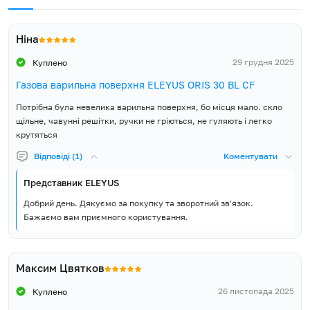
5 років гарантії – запорука якості!
Розміри ніші для
50
вбудовування висота (В), мм
З вбудованою технікою ELEYUS ви обираєте якість та
Ніна
надійність, адже ми забезпечуємо гарантію на всю лінійку
Розмір упаковки ширина
техніки ELEYUS
– 5 років!
Будьте певні, що команда сервісної
29 грудня 2025
Куплено
340
(Ш), мм
служби завжди рада допомогти у вашому регіоні.
Газова варильна поверхня ELEYUS ORIS 30 BL CF
Розмір упаковки висота (В),
155
Потрібна була невелика варильна поверхня, бо місця мало. скло
мм
щільне, чавунні решітки, ручки не гріються, не гуляють і легко
крутяться
Об'єм упаковки, м³
0.032
Відповіді (1)
Коментувати
Вага Нетто, кг
5,5
Представник ELEYUS
Добрий день. Дякуємо за покупку та зворотний зв'язок.
Вага Брутто, кг
6.2
Бажаємо вам приємного користування.
Країна виробник товару
Туреччина
Країна реєстрації бренду
Україна
Максим Цвятков
26 листопада 2025
Куплено
Гарантія, місяців
60