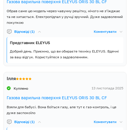
Газова варильна поверхня ELEYUS ORIS 30 BL CF
Варильна поверхня,
Обрав саме цю модель через чавунну решітку, нічого не з’їжджає
Монтажний комплект,
та не хитається. Електропідпал у ручці зручний. Дуже задоволений
Кабель живлення з вилкою,
Додатковий комплект
покупкою
Комплект постачання
жиклерів для зрідженого
Відповіді (1)
Коментувати
газу, Керівництво з
експлуатації, Гарантійний
Представник ELEYUS
талон
Добрий день. Приємно, що ви обираєте техніку ELEYUS. Вдячні
за ваш відгук. Користуйтеся з задоволенням.
Ілля
13 листопада 2025
Куплено
Газова варильна поверхня ELEYUS ORIS 30 BL CF
Взяли для бабусі. Вона боїться газу, але тут є газ-контроль, і це
дуже заспокоїло
Відповіді (1)
Коментувати