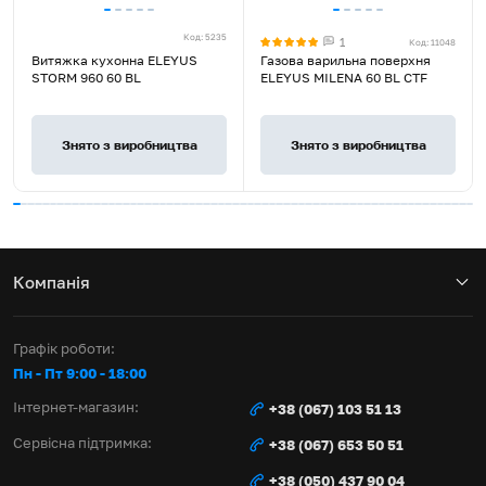
Код: 5235
1
Код: 11048
Rated
Витяжка кухонна ELEYUS
Газова варильна поверхня
5
STORM 960 60 BL
ELEYUS MILENA 60 BL CTF
stars
out
of
Знято з виробництва
Знято з виробництва
5
Компанія
Графік роботи:
Пн - Пт 9:00 - 18:00
Інтернет-магазин:
+38 (067) 103 51 13
Сервісна підтримка:
+38 (067) 653 50 51
+38 (050) 437 90 04