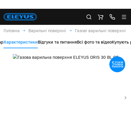
Головна
Варильні поверхні
Газові варильні поверхні
ар
Характеристики
Відгуки та питання
Всі фото та відео
Купують 