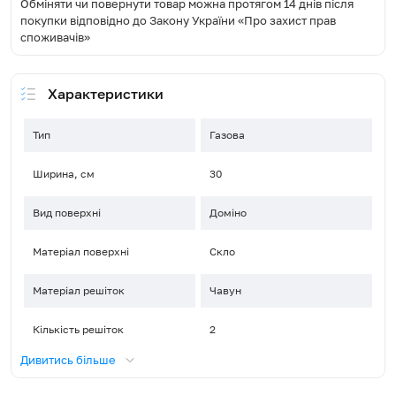
Обміняти чи повернути товар можна протягом 14 днів після
покупки відповідно до Закону України «Про захист прав
споживачів»
Характеристики
Тип
Газова
Ширина, см
30
Вид поверхні
Доміно
Матеріал поверхні
Скло
Матеріал решіток
Чавун
Кількість решіток
2
Дивитись більше
Управління
Поворотні перемикачі