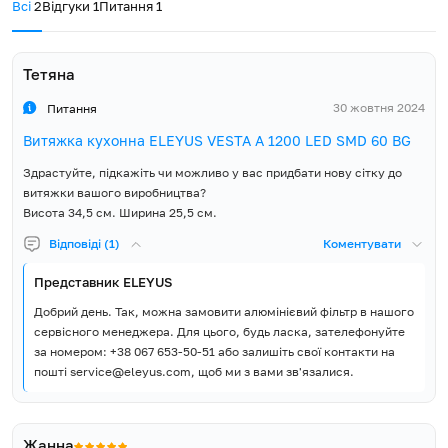
Всі
2
Відгуки
1
Питання
1
Важливим досягненням на сучасному ринку вбудованої
техніки є те, що ТМ ELEYUS на відміну від конкурентів надає 5-
Витяжка, Інструкція,
ти річну гарантію на усю продукцію, котра підкріплена
Гарантійний талон,
потужною мережею сервісних центрів у всіх регіонах України.
Тетяна
Зворотний клапан,
Комплект постачання
Пластмасовий перехідник
Кажуть, хорошим смаком не варто хизуватись, адже його й так
30 жовтня 2024
Питання
патрубка з Ø150 мм на Ø120
видно неозброєним оком в найменших деталях, однак
мм, Монтажні шурупи та
інженери-розробники ТМ ELEYUS певні – незайве, якщо Ваш
Витяжка кухонна ELEYUS VESTA A 1200 LED SMD 60 BG
дюбелі
статус та красу Вашої оселі будуть підкреслені кухонною
Здрастуйте, підкажіть чи можливо у вас придбати нову сітку до
витяжкою VESTA A 1200 LED SMD 60 BL, котра не залишить
витяжки вашого виробництва?
жодного шансу для байдужості!
Висота 34,5 см. Ширина 25,5 см.
Відповіді (1)
Коментувати
Представник ELEYUS
Добрий день. Так, можна замовити алюмінієвий фільтр в нашого
сервісного менеджера. Для цього, будь ласка, зателефонуйте
за номером: +38 067 653-50-51 або залишіть свої контакти на
пошті service@eleyus.com, щоб ми з вами зв'язалися.
Жанна