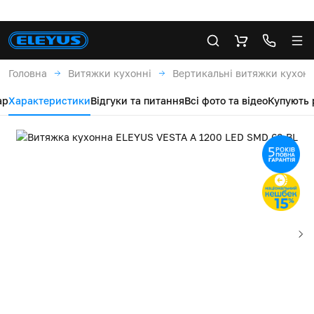
Головна
Витяжки кухонні
Вертикальні витяжки кухонн
ар
Характеристики
Відгуки та питання
Всі фото та відео
Купують 