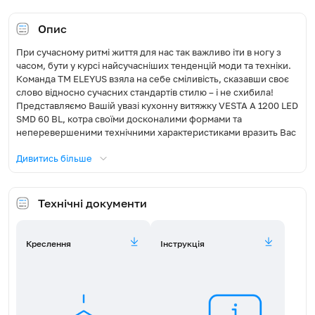
Освітлення, Вт
2x3
Опис
При сучасному ритмі життя для нас так важливо іти в ногу з
Діаметр повітропроводу, мм
150
часом, бути у курсі найсучасніших тенденцій моди та техніки.
Команда ТМ ELEYUS взяла на себе сміливість, сказавши своє
Режим роботи
Відведення / Рециркуляція
слово відносно сучасних стандартів стилю – і не схибила!
Представляємо Вашій увазі кухонну витяжку VESTA A 1200 LED
Фільтр жировий
Алюмінієвий
SMD 60 BL, котра своїми досконалими формами та
неперевершеними технічними характеристиками вразить Вас
до глибини душі та не залишить місця для сумнівів, адже саме
Сумісна модель вугільного
FW-E15100 (потрібно 2 шт)
Дивитись більше
фільтра
вона достойна прикрасити оселю людини із бездоганним
смаком. Не позбавляйте себе можливості зайвий раз
похизуватися своїм стилем, адже це диво із гартованого скла
Пульт
Ні
та металу без проблем увіллється у Вашу кухню у стилі
Технічні документи
модерн, хай-тек чи мінімалізм та стане з нею єдиним цілим.
Рівень шуму (дБ)
49,0-67,3
Гартоване скло із дзеркальним ефектом в поєднанні із
металом створюють неймовірний ансамбль, який не залишить
Креслення
Інструкція
Максимальна споживана
Вас байдужими. Металева частина кухонної витяжки VESTA A
226
потужність, Вт
1200 LED SMD 60 BL покрита високоякісною порошковою
фарбою, яка захищає метал від корозії, а амортизатори
передньої панелі забезпечують безперешкодний доступ до
Розмір довжина (Д), мм
432
фільтра та полегшує догляд за ним.