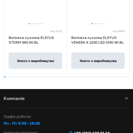
Код: 5235
Код: 8903
Rated
Витяжка кухонна ELEYUS
Витяжка кухонна ELEYUS
4.9
STORM 960 60 BL
VENERA A 1200 LED SMD 90 BL
stars
out
of
Знято з виробництва
Знято з виробництва
5
Компанія
Графік роботи:
Пн - Пт 9:00 - 18:00
Інтернет-магазин: