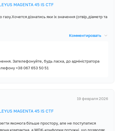
ELEYUS MAGENTA 45 IS CTF
азу.Хочется дізнатись яки іх значення (отвір,діаметр та
Комментировать
нення. Зателефонуйте, будь ласка, до адміністратора
елефону +38 067 653 50 51
19 февраля 2026
ELEYUS MAGENTA 45 IS CTF
ерегти якомога більше простору, але не поступатися
 вона компактна, а WOK-конфорки потужні, що дозволяє