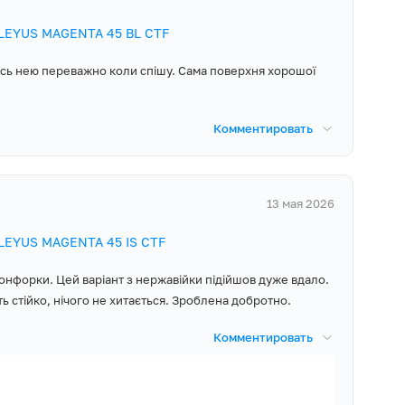
ривають
ELEYUS MAGENTA 45 BL CTF
ю та привабливою,
сь нею переважно коли спішу. Сама поверхня хорошої
егко витримує
Комментировать
и під водою чи в
легкості та
13 мая 2026
ELEYUS MAGENTA 45 IS CTF
ки вже
зайвих турбот,
онфорки. Цей варіант з нержавійки підійшов дуже вдало.
иків чи
ть стійко, нічого не хитається. Зроблена добротно.
Комментировать
як згасло полум'я
 самостійно