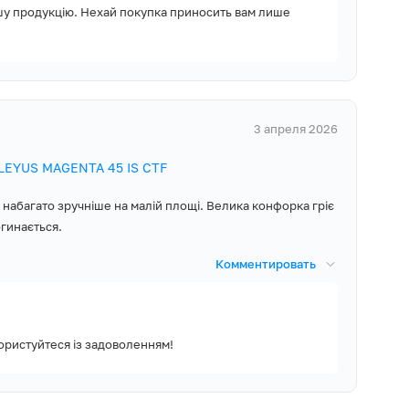
шу продукцію. Нехай покупка приносить вам лише
 газу. Тож безпека
а? Обирати вам,
набір жиклерів та
3 апреля 2026
ELEYUS MAGENTA 45 IS CTF
набагато зручніше на малій площі. Велика конфорка гріє
хонної техніки,
огинається.
року і доступну
, Монтажний
ивлення з
Комментировать
 комплект
ного газу,
уатації,
Користуйтеся із задоволенням!