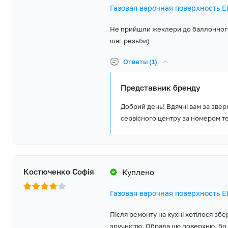
Газовая варочная поверхность 
Не прийшли жеклери до баллонного г
шаг резьби)
Ответы (1)
Представник бренду
Добрий день! Вдячні вам за звер
сервісного центру за номером т
Костюченко Софія
Куплено
Газовая варочная поверхность 
Після ремонту на кухні хотілося зб
зручністю. Обрала цю поверхню, бо