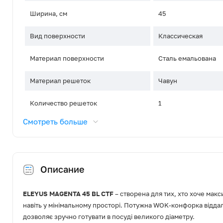
Ширина, см
45
Вид поверхности
Классическая
Материал поверхности
Сталь емальована
Материал решеток
Чавун
Количество решеток
1
Смотреть больше
Управление
Поворотні перемика
Расположение панели управления
Фронтальне, зміще
Описание
Газ-контроль
Да
Электроподжиг
Автоматический (в 
ELEYUS MAGENTA 45 BL CTF
– створена для тих, хто хоче макс
навіть у мінімальному просторі. Потужна WOK-конфорка віддал
Количество конфорок
3
дозволяє зручно готувати в посуді великого діаметру.