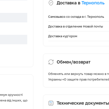
Доставка в
Тернополь
Самовывоз со склада в г. Тернополь
Доставка в отделение Новой почты
Доставка кур’єром
Обмен/возврат
чі
не вправо
Обменять или вернуть товар можно в т
Украины «О защите прав потребителе
ручке)
имум зручності
ена від інших, що
Технические документы