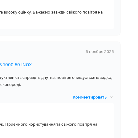
та високу оцінку. Бажаємо завжди свіжого повітря на
5 ноября 2025
 1000 50 INOX
дуктивність справді відчутна: повітря очищується швидко,
 сковороді.
Комментировать
гук. Приємного користування та свіжого повітря на