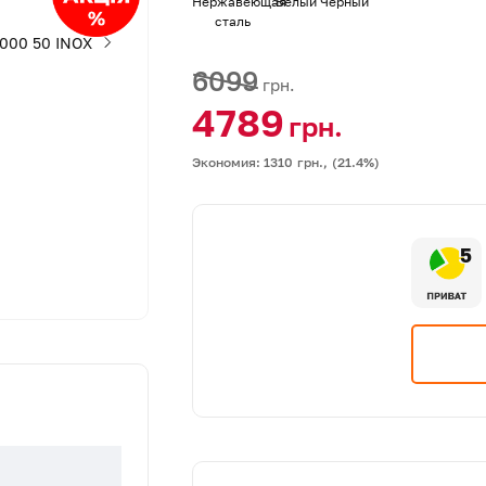
Нержавеющая
Белый
Черный
сталь
6099
грн.
4789
грн.
Экономия: 1310
грн.,
(21.4%)
5