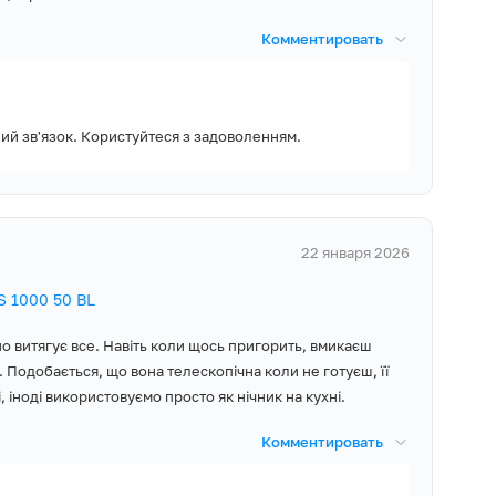
Комментировать
ий зв'язок. Користуйтеся з задоволенням.
22 января 2026
 1000 50 BL
но витягує все. Навіть коли щось пригорить, вмикаєш
. Подобається, що вона телескопічна коли не готуєш, її
 іноді використовуємо просто як нічник на кухні.
Комментировать