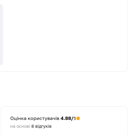
Оцінка користувачів
4.88/
5
на основі
8
відгуків