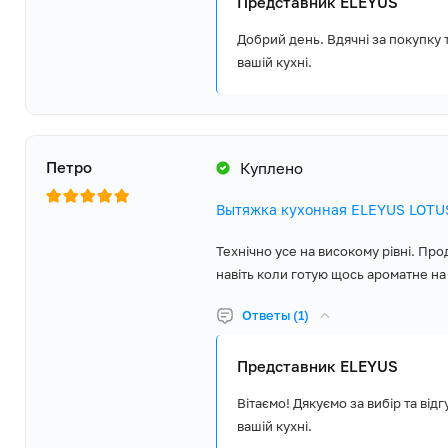
Представник ELEYUS
Добрий день. Вдячні за покупку 
вашій кухні.
Петро
Куплено
Вытяжка кухонная ELEYUS LOTUS
Технічно усе на високому рівні. Про
навіть коли готую щось ароматне на
Ответы (1)
Представник ELEYUS
Вітаємо! Дякуємо за вибір та від
вашій кухні.