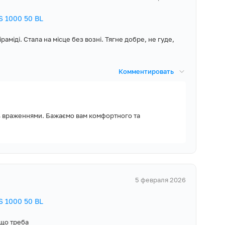
огичные
 1000 50 BL
льными чертами
й механизм и
іраміді. Стала на місце без возні. Тягне добре, не гуде,
Комментировать
YUS LOTUS 1000
ь враженнями. Бажаємо вам комфортного та
Руководство по
нтийный талон,
еходник
5 февраля 2026
на Ø120мм,
и дюбеля
 1000 50 BL
 що треба