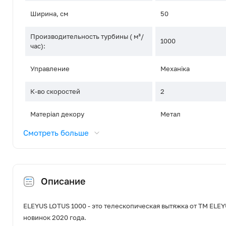
Ширина, см
50
Производительность турбины ( м³/
1000
час):
Управление
Механіка
К-во скоростей
2
Матеріал декору
Метал
Смотреть больше
Тип освещения
Галоген
Освітлення, Вт
2x35
Описание
Диаметр воздуховода, мм
150
Режим роботи
Відведення / Рецир
ELEYUS LOTUS 1000 - это телескопическая вытяжка от ТМ ELEY
новинок 2020 года.