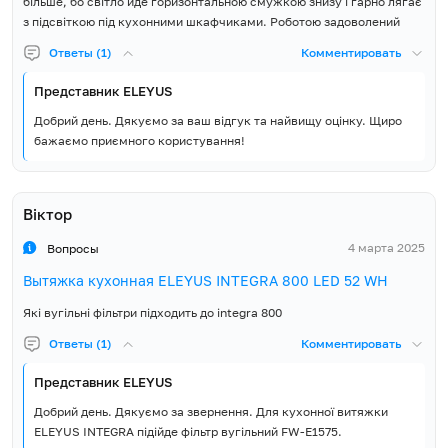
більше, бо світло йде горизонтальною смужкою знизу і гарно лягає
з підсвіткою під кухонними шкафчиками. Роботою задоволений
Ответы (1)
Комментировать
Представник ELEYUS
Добрий день. Дякуємо за ваш відгук та найвищу оцінку. Щиро
бажаємо приємного користування!
Віктор
4 марта 2025
Вопросы
Вытяжка кухонная ELEYUS INTEGRA 800 LED 52 WH
Які вугільні фільтри підходить до integra 800
Ответы (1)
Комментировать
Представник ELEYUS
Добрий день. Дякуємо за звернення. Для кухонної витяжки
ELEYUS INTEGRA підійде фільтр вугільний FW-E1575.