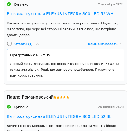
2 декабря 2025
Куплено
Вытяжка кухонная ELEYUS INTEGRA 800 LED 52 WH
Купували вже давнше для нової кухні у чорних тонах. Підійшла,
мало того, що бере всі сторонні запахи, тягне все, що потрібно
досить добре.
Ответы (1)
Комментировать
Представник ELEYUS
Добрий день. Дякуємо, що обрали кухонну витяжку ELEYUS та
залишили відгук. Раді, що вам все сподобалося. Приємного
вам користування.
Павло Романовський
20 ноября 2025
Куплено
Вытяжка кухонная ELEYUS INTEGRA 800 LED 52 BL
Бачив похожу модель зі світлом по боках, але ця мені підійшла