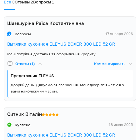
Все
3
Отзывы
2
Вопросы
1
Гарантия, мес.
60
ускладнене або шахта взагалі відсутня?
Скористайтесь режимом рециркуляції! Він впорається із
Витяжка, Інструкція,
очищенням повітря без відведення його назовні. Для цього
Шамшуріна Раїса Костянтинівна
Гарантійний талон,
обладнайте витяжку двома вугільними фільтрами ELEYUS FW-
Зворотний клапан,
E1575 та виведіть повітропровід в простір кухні.
Комплект постачання
17 января 2026
Вопросы
Пластмасовий перехідник
патрубка з Ø150 мм на Ø120
5 років гарантії
Вытяжка кухонная ELEYUS BOXER 800 LED 52 GR
мм, Монтажні гвинти
Компанія ELEYUS впевнена в якості та надійності вбудованої
Мені потрібна доставка та оформлення кредиту
кухонної техніки, тому надає 5 років повної гарантії виробника
Ответы (1)
Комментировать
та забезпечує широку і доступну мережу сервісних центрів у
кожному регіоні України.
Представник ELEYUS
Добрий день. Дякуємо за звернення. Менеджер зв'яжеться з
вами найближчим часом.
Ситник Віталій
18 июля 2025
Куплено
Вытяжка кухонная ELEYUS BOXER 800 LED 52 GR