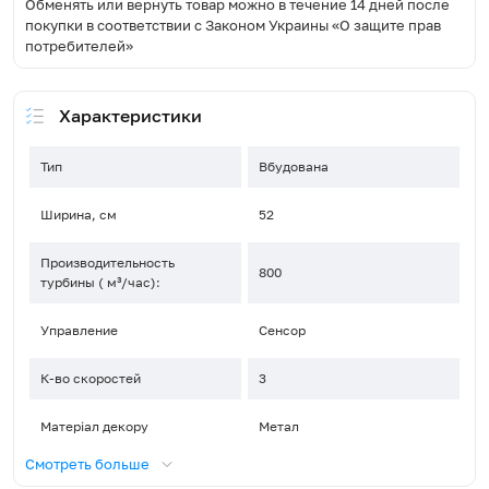
Обменять или вернуть товар можно в течение 14 дней после
покупки в соответствии с Законом Украины «О защите прав
потребителей»
Характеристики
Тип
Вбудована
Ширина, см
52
Производительность
800
турбины ( м³/час):
Управление
Сенсор
К-во скоростей
3
Матеріал декору
Метал
Смотреть больше
Тип освещения
LED