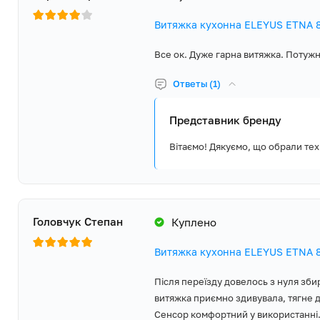
тому надає 5 років повної гарантії виробника та забезпечує ши
Витяжка кухонна ELEYUS ETNA 8
мережу сервісних центрів у кожному регіоні України.
Все ок. Дуже гарна витяжка. Потужн
Ответы (1)
Представник бренду
Вітаємо! Дякуємо, що обрали тех
Головчук Степан
Куплено
Витяжка кухонна ELEYUS ETNA 8
Після переїзду довелось з нуля зби
витяжка приємно здивувала, тягне ди
Сенсор комфортний у використанні.