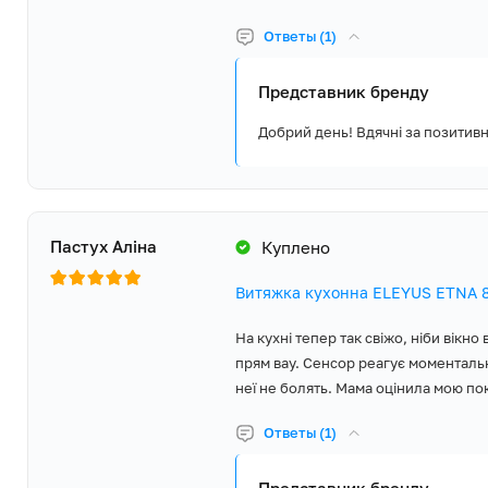
Ответы (1)
Представник бренду
Добрий день! Вдячні за позитив
Пастух Аліна
Куплено
Витяжка кухонна ELEYUS ETNA 8
На кухні тепер так свіжо, ніби вікно
прям вау. Сенсор реагує моментально
неї не болять. Мама оцінила мою по
Ответы (1)