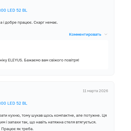
року і доступну
00 LED 52 BL
а і добре працює. Скарг немає.
Комментировать
ніку ELEYUS. Бажаємо вам свіжого повітря!
11 марта 2026
00 LED 52 BL
рати кухню, тому шукав щось компактне, але потужне. Ця
м і запахи так, що навіть натяжна стеля втягується.
 Працює як треба.