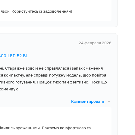
в'язок. Користуйтесь із задоволенням!
24 февраля 2026
00 LED 52 BL
ні. Стара вже зовсім не справлялася і запах смаження
ося компактну, але справді потужну модель, щоб повітря
ктивного готування. Працює тихо та ефективно. Поки що
комендую!
Комментировать
ділились враженнями. Бажаємо комфортного та