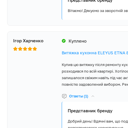
Представник бренду
Вітаємо! Дякуємо за зворотній з
Ігор Харченко
Куплено
Витяжка кухонна ELEYUS ETNA 8
Купив цю витяжку після ремонту кух
розходився по всій квартирі. Хотіл
залишалося свіжим навіть під час а
повністю задоволений вибором. Ре
Ответы (1)
Представник бренду
Добрий день! Вдячні вам, що по
довготривалого користування.