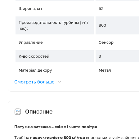
Ширина, см
52
Производительность турбины ( м³/
800
час):
Управление
Сенсор
К-во скоростей
3
Матеріал декору
Метал
Смотреть больше
Тип освещения
LED
Освітлення, Вт
2.5
Описание
Диаметр воздуховода, мм
150
Режим роботи
Відведення / Рецир
Потужна витяжка – свіже і чисте повітря
Турбіна
продуктивністю 800 м³/год
впорається з усім зайвим 