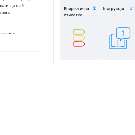
вати ще на 5
Енергетична
Інструкція
ітрям.
етикетка
шт)
оякісною
ELEYUS ETNA
вашої кухні та
інімум декору,
ливість створити
імкнення LED-
 до сенсорної
нційного
отувати. Коли їжа
е – переходьте на