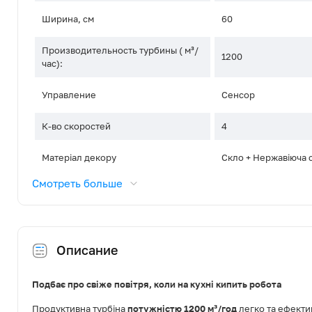
Ширина, см
60
Производительность турбины ( м³/
1200
час):
Управление
Сенсор
К-во скоростей
4
Матеріал декору
Скло + Нержавіюча 
Смотреть больше
Тип освещения
LED
Освітлення, Вт
1x6
Описание
Диаметр воздуховода, мм
150
Режим роботи
Відведення / Рецир
Подбає про свіже повітря, коли на кухні кипить робота
Продуктивна турбіна
потужністю 1200 м³/год
легко та ефекти