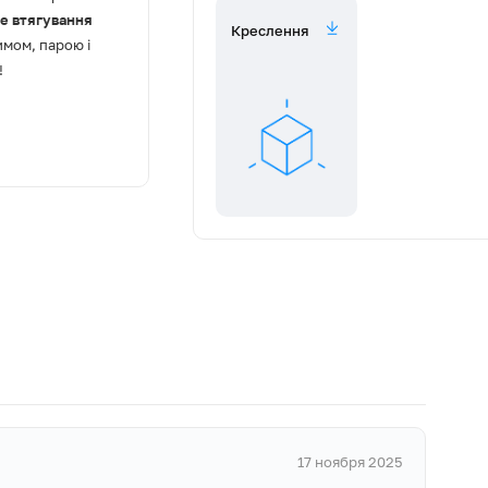
е втягування
Креслення
имом, парою і
 шт)
!
с, зручне
 декором,
й інтер’єр,
вітря, ввімкнути
кції ви можете
ьтом
ить суп чи
17 ноября 2025
режим щойно