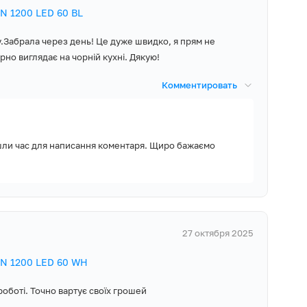
ри та диму стає
N 1200 LED 60 BL
у.Забрала через день! Це дуже швидко, я прям не
рно виглядає на чорній кухні. Дякую!
лин. Витяжка буде
Комментировать
тіл.
ання!
шли час для написання коментаря. Щиро бажаємо
оверхню, щоб
те сімейний
тмосферу в кухні!
, Гарантійний
лапан,
ири чи будинку.
27 октября 2025
ідник патрубка
і відсутня?
м, Монтажні
N 1200 LED 60 WH
енням повітря без
а вугільними
роботі. Точно вартує своїх грошей
р кухні.