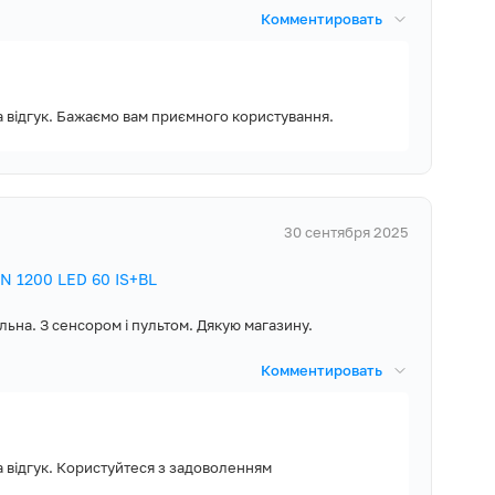
Комментировать
рібні сторонні
го достатньо
а відгук. Бажаємо вам приємного користування.
хонної техніки,
року і доступну
30 сентября 2025
 1200 LED 60 IS+BL
льна. З сенсором і пультом. Дякую магазину.
Комментировать
а відгук. Користуйтеся з задоволенням