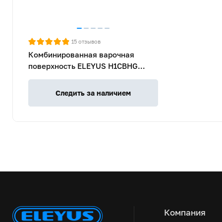
15
отзывов
Комбинированная варочная
поверхность ELEYUS H1СBHG
SLME 60 BL I2 CF
Следить за наличием
Компания