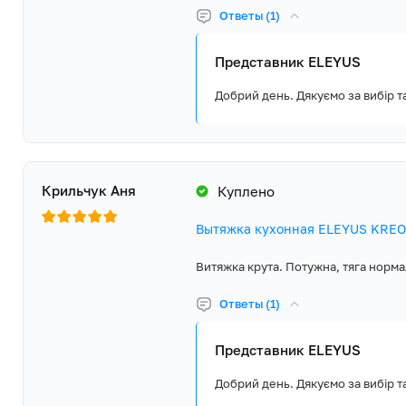
Ответы (1)
П’ятишаровий алюмінієвий фільтр
Надійний 5-шаровий алюмінієвий фільтр поглинає жир, бруд, д
Представник ELEYUS
частинки й захищає двигун витяжки. Для легкого очищення йо
Добрий день. Дякуємо за вибір т
вийняти і помити в гарячій воді чи посудомийній машині.
5 років гарантії
Компанія ELEYUS впевнена в якості та надійності вбудованої ку
тому надає 5 років повної гарантії виробника та забезпечує ши
Крильчук Аня
Куплено
мережу сервісних центрів у кожному регіоні України.
Вытяжка кухонная ELEYUS KREON
Витяжка крута. Потужна, тяга норма
Ответы (1)
Представник ELEYUS
Добрий день. Дякуємо за вибір т