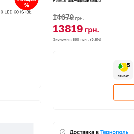
Нерж.сталь+черный
Черный
Белый
14679
грн.
13819
грн.
Экономия: 860
грн.,
(5.8%)
5
Доставка в
Тернополь