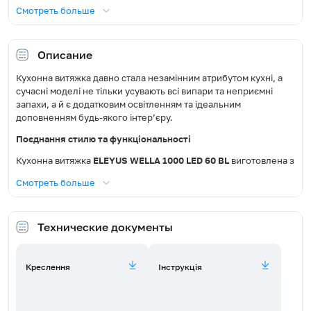
Смотреть больше
Тип освещения
LED
Освітлення, Вт
1х2,5
Описание
Кухонна витяжка давно стала незамінним атрибутом кухні, а
Диаметр воздуховода, мм
150
сучасні моделі не тільки усувають всі випари та неприємні
запахи, а й є додатковим освітленням та ідеальним
Режим роботи
Відведення / Рециркуляція
доповненням будь-якого інтер’єру.
Поєднання стилю та функціональності
Фильтр
Алюмінієвий
Кухонна витяжка
ELEYUS WELLA 1000 LED 60 BL
виготовлена з
Совместимая модель
міцної сталі, корпус пофарбований високоякісною
FW-E14
Смотреть больше
угольного фильтра
порошковою фарбою, що робить витяжку довговічною та
стійкою до зовнішніх впливів. Чорний колір стильно та
красиво доповнюватиме інтер’єр кухні та створить атмосферу
Пульт дистанционного
Нет
управления
Технические документы
затишку.
Продуктивна турбіна потужністю 1000 м³/год
ефективно
Уровень шума (дБ)
50-65
впорається зі всіма неприємними запахами у приміщенні
Креслення
Інструкція
площею до 23 м². Вона легко усуне з кухні пару, дим, а також
Максимальна споживана
не дозволить накопичуватись на меблях жировому нальоту,
102,5
потужність, Вт
що продовжить їх термін експлуатації.