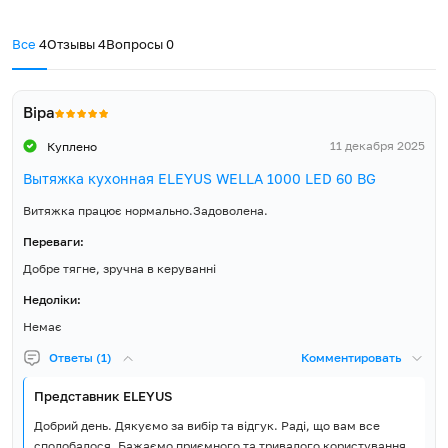
регіонах України.
Страна регистрации бренда
Україна
Все
4
Отзывы
4
Вопросы
0
Гарантия, мес.
60
Витяжка, Інструкція,
Віра
Гарантійний талон, Зворотній
клапан, Пластмасовий
Комплект постачання
11 декабря 2025
Куплено
перехідник патрубка з
Ø150мм на Ø120мм,
Вытяжка кухонная ELEYUS WELLA 1000 LED 60 BG
Монтажні шурупи та дюбелі
Витяжка працює нормально.Задоволена.
Переваги:
Добре тягне, зручна в керуванні
Недоліки:
Немає
Ответы (1)
Комментировать
Представник ELEYUS
Добрий день. Дякуємо за вибір та відгук. Раді, що вам все
сподобалося. Бажаємо приємного та тривалого користування.