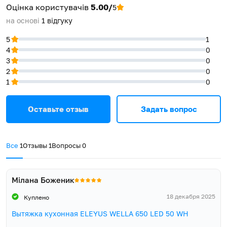
Оцінка користувачів
5.00/
5
на основі
1
відгуку
Гарантия, мес.
60
5
років повної гарантії
5
1
Компанія ELEYUS впевнена в якості та надійності кухонної
Витяжка, Інструкція,
техніки, тому надає 5 років повної гарантії виробника та
4
0
Гарантійний талон, Зворотній
забезпечує широку і доступну мережу сервісних центрів у
3
0
клапан, Пластмасовий
Комплект постачання
регіонах України.
перехідник патрубка з
2
0
Ø150мм на Ø120мм,
1
0
Монтажні шурупи та дюбелі
Оставьте отзыв
Задать вопрос
Все
1
Отзывы
1
Вопросы
0
Мілана Боженик
18 декабря 2025
Куплено
Вытяжка кухонная ELEYUS WELLA 650 LED 50 WH