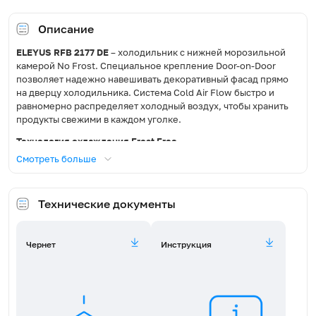
Размораживание
Описание
холодильной/морозильной
Автоматическое
камеры
ELEYUS RFB 2177 DE
– холодильник с нижней морозильной
камерой No Frost. Специальное крепление Door-on-Door
Тип компрессора
Обычный
позволяет надежно навешивать декоративный фасад прямо
на дверцу холодильника. Система Cold Air Flow быстро и
равномерно распределяет холодный воздух, чтобы хранить
Количество компрессоров
1
продукты свежими в каждом уголке.
Управление
Електронне
Технология охлаждения Frost Free
Смотреть больше
Создавайте особый микроклимат с современной технологией
Дисплей
Ні
Frost Free. Холодильное отделение со статической
охлаждающей системой сохраняет продукты с достаточным
Технические документы
Кнопочная с LED-
уровнем влажности. А система No Frost в морозильной
Панель управления
индикаторами
камере предотвращает образование инея и льда, что
позволяет отказаться от регулярной разморозки.
Чернет
Инструкция
Матеріал дверей
Метал
Система Cold Air Flow
Не задумывайтесь, где ставить продукты, как только вы
Праворуч з можливістю
Розташування дверцят
пришли из магазина. Технология Cold Air Flow обеспечивает
перевішування
циркуляцию воздуха и быстрое охлаждение, что позволяет
хранить продукты свежими в каждом уголке холодильной