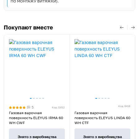
ПО МОНТАЖУ ВИТЯЖКИ).
Покупают вместе
Код: 8418
5
Код: 11012
Rated
Газовая варочная
Газовая варочная
4.9
поверхность ELEYUS IRMA 60
поверхность ELEYUS LINDA 60
WH CWF
WH CTF
stars
out
of
Знято з виробництва
Знято з виробництва