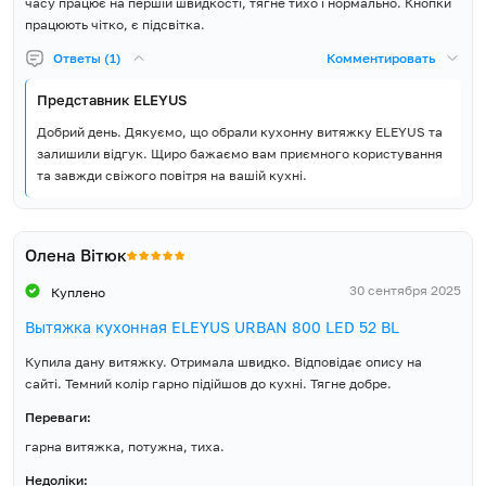
часу працює на першій швидкості, тягне тихо і нормально. Кнопки
працюють чітко, є підсвітка.
Ответы (1)
Комментировать
Представник ELEYUS
Добрий день. Дякуємо, що обрали кухонну витяжку ELEYUS та
залишили відгук. Щиро бажаємо вам приємного користування
та завжди свіжого повітря на вашій кухні.
Олена Вітюк
30 сентября 2025
Куплено
Вытяжка кухонная ELEYUS URBAN 800 LED 52 BL
Купила дану витяжку. Отримала швидко. Відповідає опису на
сайті. Темний колір гарно підійшов до кухні. Тягне добре.
Переваги:
гарна витяжка, потужна, тиха.
Недоліки: