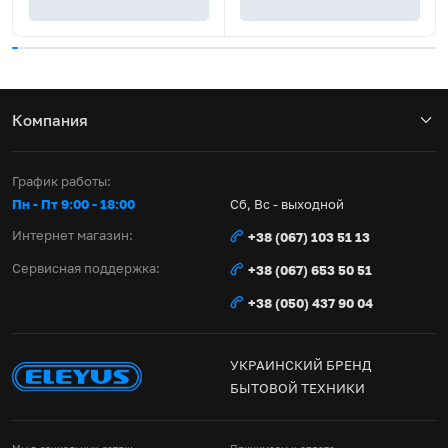
5
Компания
График работы:
Пн - Пт 9:00 - 18:00
Сб, Вс - выходной
Интернет магазин:
+38 (067) 103 51 13
Сервисная поддержка:
+38 (067) 653 50 51
+38 (050) 437 90 04
УКРАИНСКИЙ БРЕНД
БЫТОВОЙ ТЕХНИКИ
Мы в социальных сетях:
Принимаем к оплате