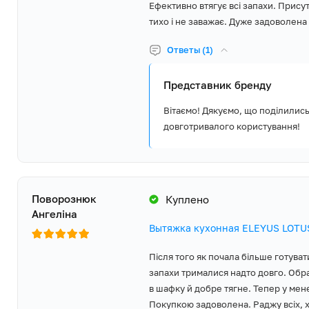
Ефективно втягує всі запахи. Прису
тихо і не заважає. Дуже задоволена 
Ответы (1)
Представник бренду
Вітаємо! Дякуємо, що поділилис
довготривалого користування!
Поворознюк
Куплено
Ангеліна
Вытяжка кухонная ELEYUS LOTUS
Після того як почала більше готуват
запахи трималися надто довго. Обра
в шафку й добре тягне. Тепер у мене
Покупкою задоволена. Раджу всіх, х