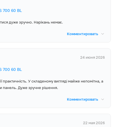
рямні нового
кий хід панелі.
 700 60 BL
тися дуже зручно. Нарікань немає.
рібні сторонні
Комментировать
го достатньо
24 июня 2026
хонної техніки,
року і доступну
 700 60 BL
ї практичність. У складеному вигляді майже непомітна, а
ти панель. Дуже зручне рішення.
, Гарантійний
лапан,
Комментировать
ідник патрубка
мм
22 мая 2026