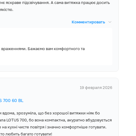
тнє яскраве підсвічування. А сама витяжка працює досить
якістю.
Комментировать
ь враженнями. Бажаємо вам комфортного та
19 февраля 2026
 700 60 BL
и вдома, зрозуміла, що без хорошої витяжки ніяк бо
ла LOTUS 700, бо вона компактна, акуратно вбудовується
 на кухні чисте повітря і значно комфортніше готувати.
то любить багато готувати!