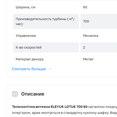
Ширина, см
60
Производительность турбины ( м³/
700
час):
Управление
Механіка
К-во скоростей
2
Матеріал декору
Метал
Смотреть больше
Тип освещения
Галоген
Освітлення, Вт
2x35
Описание
Диаметр воздуховода, мм
150
Режим роботи
Відведення / Рецир
Телескопічна витяжка ELEYUS LOTUS 700 60
органічно поєдну
інтер’єром, адже монтується в стандартну кухонну шафку. Ви