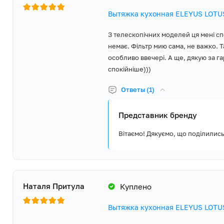
Вытяжка кухонная ELEYUS LOTUS
З телескопічних моделей ця мені сп
немає. Фільтр мию сама, не важко. 
особливо ввечері. А ще, дякую за га
спокійніше)))
Ответы (1)
Представник бренду
Вітаємо! Дякуємо, що поділились
Наталя Притула
Куплено
Вытяжка кухонная ELEYUS LOTUS