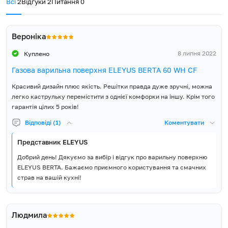
Всі
2
Відгуки
2
Питання
0
вбудовування ширина (Ш),
560
мм
Вероніка
Розміри ніші для
100
вбудовування висота (В), мм
8 липня 2022
Куплено
Розмір упаковки ширина
Газова варильна поверхня ELEYUS BERTA 60 WH CF
670
(Ш), мм
Красивий дизайн плюс якість. Решітки правда дуже зручні, можна
легко каструльку перемістити з однієї комфорки на іншу. Крім того
Розмір упаковки висота (В),
130
гарантія цілих 5 років!
мм
Відповіді (1)
Коментувати
Об'єм упаковки, м³
0.049
Представник ELEYUS
Вага Нетто, кг
10.5
Добрий день! Дякуємо за вибір і відгук про варильну поверхню
ELEYUS BERTA. Бажаємо приємного користування та смачних
Вага Брутто, кг
11.6
страв на вашій кухні!
Країна виробник товару
Туреччина
Людмила
Країна реєстрації бренду
Україна