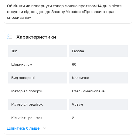
Обміняти чи повернути товар можна протягом 14 днів після
покупки відповідно до Закону України «Про захист прав
споживачів»
Характеристики
Тип
Газова
Ширина, см
60
Вид поверхні
Класична
Матеріал поверхні
Сталь емальована
Матеріал решіток
Чавун
Кількість решіток
2
Дивитись більше
Управління
Поворотні перемикачі