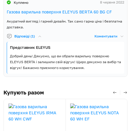
8 червня 2022
Куплено
Гарантія, місяців
60
Газова варильна поверхня ELEYUS BERTA 60 BG CF
Акуратний вигляд і гарний дизайн. Так само гарна ціна і безплатна
Варильна поверхня,
Монтажний комплект,
доставка.
Комплект постачання
Кабель живлення з вилкою,
Відповіді (1)
Коментувати
Керівництво з експлуатації
Представник ELEYUS
Добрий день! Дякуємо, що ви обрали варильну поверхню
ELEYUS BERTA і залишили свій відгук! Щиро дякуємо за вибір та
відгук! Бажаємо приємного користування.
Купують разом