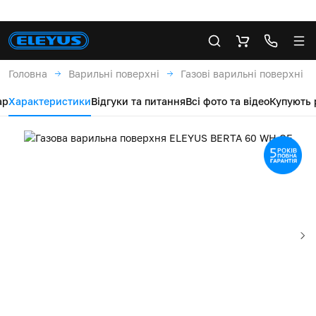
Головна
Варильні поверхні
Газові варильні поверхні
ар
Характеристики
Відгуки та питання
Всі фото та відео
Купують 