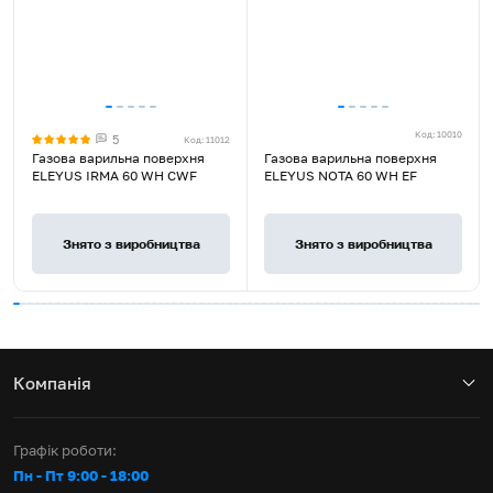
Код: 10010
5
Код: 11012
Rated
Газова варильна поверхня
Газова варильна поверхня
4.9
ELEYUS IRMA 60 WH CWF
ELEYUS NOTA 60 WH EF
stars
out
of
Знято з виробництва
Знято з виробництва
5
Компанія
Графік роботи:
Пн - Пт 9:00 - 18:00